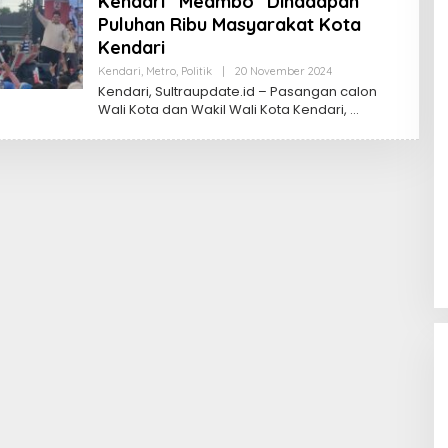
Kendari “Meambo” Dihadapan
Puluhan Ribu Masyarakat Kota
Kendari
Oleh
Kendari
,
Metro
,
Politik
|
20 November 2024
Sultra
Kendari, Sultraupdate.id – Pasangan calon
Update
Wali Kota dan Wakil Wali Kota Kendari,