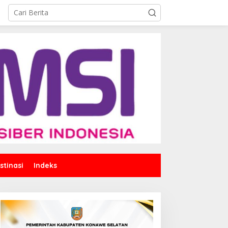
stinasi
Indeks