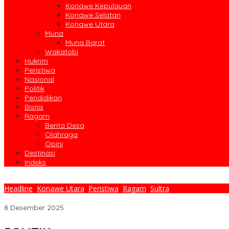
Konawe Kepulauan
Konawe Selatan
Konawe Utara
Muna
Muna Barat
Wakatobi
Hukrim
Peristiwa
Nasional
Politik
Pendidikan
Bisnis
Ragam
Berita Desa
Olahraga
Opini
Destinasi
Indeks
Headline
,
Konawe Utara
,
Peristiwa
,
Ragam
,
Sultra
Rakor Kesiapsiagaan Nataru: Bupati Konut Siap Jalankan Instruks
8 Desember 2025