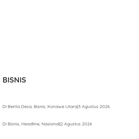
BISNIS
Bupati Ikbar Percepat Pendataan Pekebun Sawit, Dorong Legalita
Di Berita Desa, Bisnis, Konawe Utara
|
3 Agustus 2026
Hadir di Istana Kepresidenan RI, Kadin Sultra Usulkan Hilirisasi A
Di Bisnis, Headline, Nasional
|
2 Agustus 2026
Anton Timbang Hadiri Pertemuan Kadin Dengan Presiden Prabowo