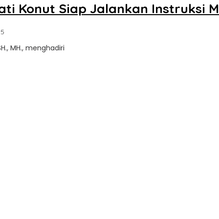
ti Konut Siap Jalankan Instruksi M
oleh
25
Sultra
SH., MH., menghadiri
Update