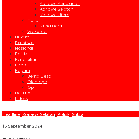
Konawe Kepulauan
Konawe Selatan
Konawe Utara
Muna
Muna Barat
Wakatobi
Hukrim
Peristiwa
Nasional
Politik
Pendidikan
Bisnis
Ragam
Berita Desa
Olahraga
Opini
Destinasi
Indeks
Headline
,
Konawe Selatan
,
Politik
,
Sultra
KPU Konsel Umumkan Hasil Verifikasi Berkas Paslon Bupati dan
15 September 2024