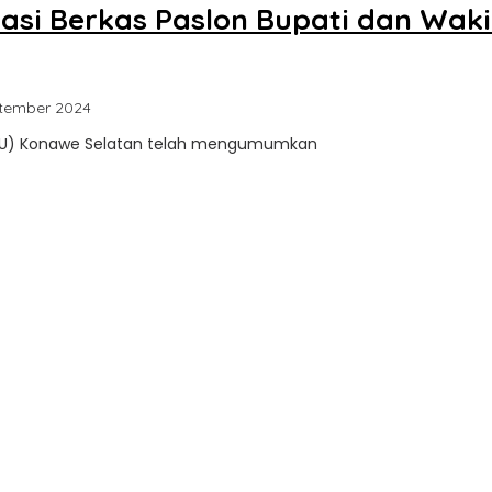
kasi Berkas Paslon Bupati dan Wa
oleh
ptember 2024
Sultra
(KPU) Konawe Selatan telah mengumumkan
Update