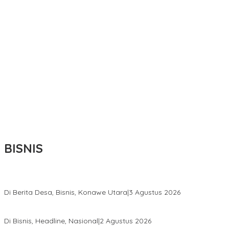
BISNIS
Bupati Ikbar Percepat Pendataan Pekebun Sawit, Dorong Legalita
Di Berita Desa, Bisnis, Konawe Utara
|
3 Agustus 2026
Hadir di Istana Kepresidenan RI, Kadin Sultra Usulkan Hilirisasi A
Di Bisnis, Headline, Nasional
|
2 Agustus 2026