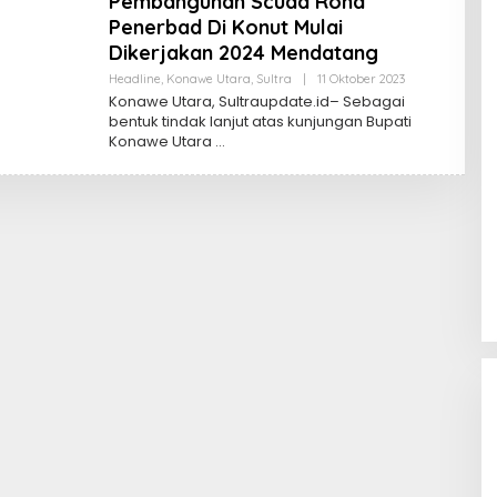
Pembangunan Scuad Rond
Penerbad Di Konut Mulai
Dikerjakan 2024 Mendatang
Oleh
Headline
,
Konawe Utara
,
Sultra
|
11 Oktober 2023
Sultra
Konawe Utara, Sultraupdate.id– Sebagai
Update
bentuk tindak lanjut atas kunjungan Bupati
Konawe Utara