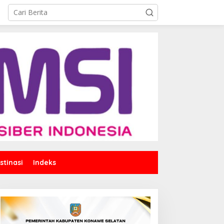
stinasi
Indeks