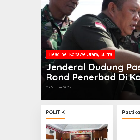
Headline
,
Konawe Utara
,
Sultra
Jenderal Dudung Pa
Rond Penerbad Di Ko
Mendatang
11 Oktober 2023
POLITIK
Pastik