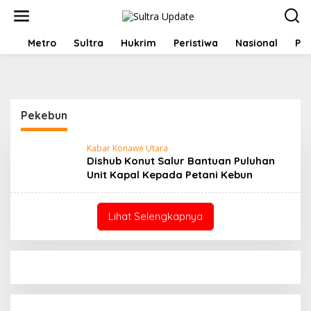
Lewati
ke
konten
HOME
Metro
Sultra
Hukrim
Peristiwa
Nasional
Pol
Pekebun
Kabar Konawe Utara
Dishub Konut Salur Bantuan Puluhan
Unit Kapal Kepada Petani Kebun
Lihat Selengkapnya