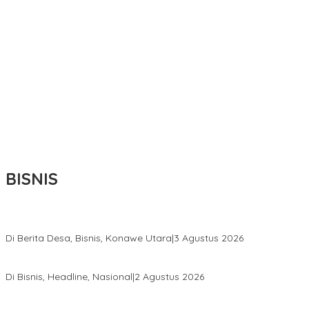
BISNIS
Bupati Ikbar Percepat Pendataan Pekebun Sawit, Dorong Legalita
Di Berita Desa, Bisnis, Konawe Utara
|
3 Agustus 2026
Hadir di Istana Kepresidenan RI, Kadin Sultra Usulkan Hilirisasi A
Di Bisnis, Headline, Nasional
|
2 Agustus 2026
Anton Timbang Hadiri Pertemuan Kadin Dengan Presiden Prabowo