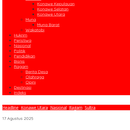
Konawe Kepulauan
Konawe Selatan
Konawe Utara
Muna
Muna Barat
Wakatobi
Hukrim
Peristiwa
Nasional
Politik
Pendidikan
Bisnis
Ragam
Berita Desa
Olahraga
Opini
Destinasi
Indeks
Headline
,
Konawe Utara
,
Nasional
,
Ragam
,
Sultra
HUT RI Ke-80 di Konawe Utara, Momentum Satukan Semangat 
17 Agustus 2025