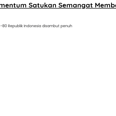
 Momentum Satukan Semangat Mem
oleh
Sultra
ke-80 Republik Indonesia disambut penuh
Update