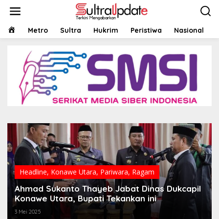
Lewati
ke
konten
HOME
Metro
Sultra
Hukrim
Peristiwa
Nasional
Headline
,
Konawe Utara
,
Pariwara
,
Ragam
Ahmad Sukanto Thayeb Jabat Dinas Dukcapil
Konawe Utara, Bupati Tekankan ini
3 Mei 2025