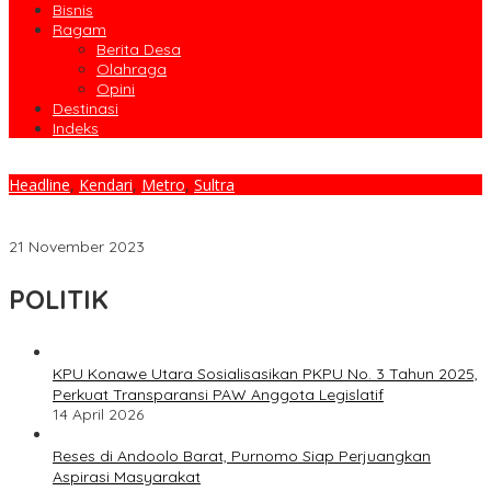
Bisnis
Ragam
Berita Desa
Olahraga
Opini
Destinasi
Indeks
Headline
,
Kendari
,
Metro
,
Sultra
Diskominfo Konut Sosialisasikan Pemanfaatan Sertifikat
Elektronik
21 November 2023
POLITIK
KPU Konawe Utara Sosialisasikan PKPU No. 3 Tahun 2025,
Perkuat Transparansi PAW Anggota Legislatif
14 April 2026
Reses di Andoolo Barat, Purnomo Siap Perjuangkan
Aspirasi Masyarakat