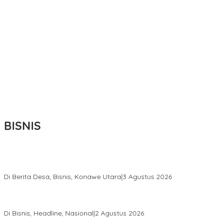
BISNIS
Bupati Ikbar Percepat Pendataan Pekebun Sawit, Dorong
Legalitas STDB Dan Sertifikasi ISPO di Konawe Utara
Di Berita Desa, Bisnis, Konawe Utara
|
3 Agustus 2026
Hadir di Istana Kepresidenan RI, Kadin Sultra Usulkan Hilirisasi
Aspal Buton Masuk Proyek Strategis Nasional
Di Bisnis, Headline, Nasional
|
2 Agustus 2026