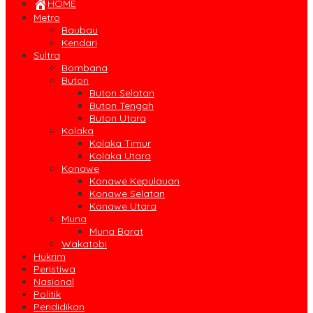
HOME
Metro
Baubau
Kendari
Sultra
Bombana
Buton
Buton Selatan
Buton Tengah
Buton Utara
Kolaka
Kolaka Timur
Kolaka Utara
Konawe
Konawe Kepulauan
Konawe Selatan
Konawe Utara
Muna
Muna Barat
Wakatobi
Hukrim
Peristiwa
Nasional
Politik
Pendidikan