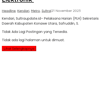
oleh
Headline
,
Kendari
,
Metro
,
Sultra
|
21 November 2023
Sultra
Kendari, Sultraupdate.id– Pelaksana Harian (PLH) Sekretaris
Update
Daerah Kabupaten Konawe Utara, Safruddin, S.
Tidak Ada Lagi Postingan yang Tersedia.
Tidak ada lagi halaman untuk dimuat.
Lihat Selengkapnya