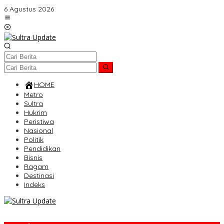
Lewati
6 Agustus 2026
ke
konten
HOME
Metro
Sultra
Hukrim
Peristiwa
Nasional
Politik
Pendidikan
Bisnis
Ragam
Destinasi
Indeks