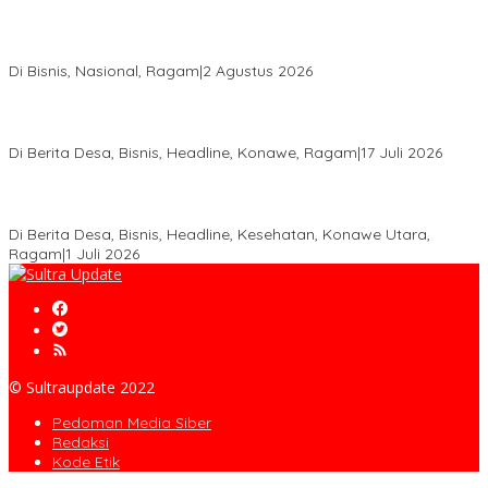
Anton Timbang Hadiri Pertemuan Kadin Dengan Presiden
Prabowo, Perkuat Sinergi Bangun Ekonomi Daerah
Di Bisnis, Nasional, Ragam
|
2 Agustus 2026
Wabup Konawe Salurkan Bibit Durian Dan Saprodi, Dorong
Petani Tingkatkan Produktivitas
Di Berita Desa, Bisnis, Headline, Konawe, Ragam
|
17 Juli 2026
PT MLP Dorong UMKM Langgikima Naik Kelas, Produk Lokal
Dibidik Tembus Ritel Modern
Di Berita Desa, Bisnis, Headline, Kesehatan, Konawe Utara,
Ragam
|
1 Juli 2026
© Sultraupdate 2022
Pedoman Media Siber
Redaksi
Kode Etik