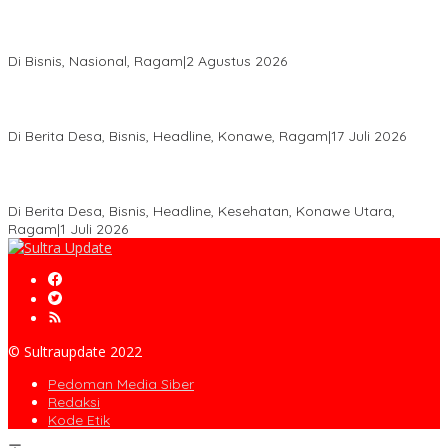
Anton Timbang Hadiri Pertemuan Kadin Dengan Presiden
Prabowo, Perkuat Sinergi Bangun Ekonomi Daerah
Di Bisnis, Nasional, Ragam
|
2 Agustus 2026
Wabup Konawe Salurkan Bibit Durian Dan Saprodi, Dorong
Petani Tingkatkan Produktivitas
Di Berita Desa, Bisnis, Headline, Konawe, Ragam
|
17 Juli 2026
PT MLP Dorong UMKM Langgikima Naik Kelas, Produk Lokal
Dibidik Tembus Ritel Modern
Di Berita Desa, Bisnis, Headline, Kesehatan, Konawe Utara,
Ragam
|
1 Juli 2026
© Sultraupdate 2022
Pedoman Media Siber
Redaksi
Kode Etik