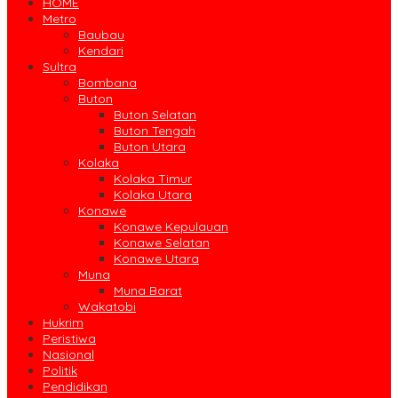
HOME
Metro
Baubau
Kendari
Sultra
Bombana
Buton
Buton Selatan
Buton Tengah
Buton Utara
Kolaka
Kolaka Timur
Kolaka Utara
Konawe
Konawe Kepulauan
Konawe Selatan
Konawe Utara
Muna
Muna Barat
Wakatobi
Hukrim
Peristiwa
Nasional
Politik
Pendidikan