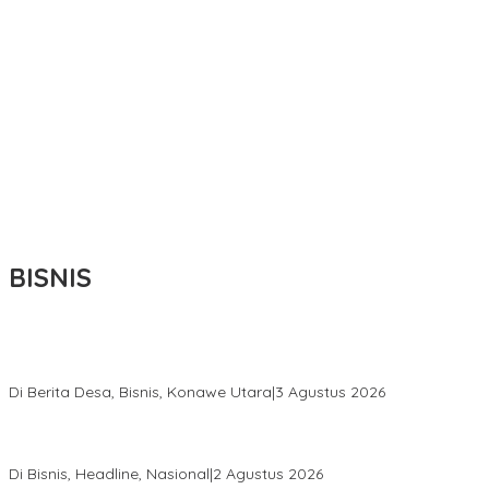
BISNIS
Bupati Ikbar Percepat Pendataan Pekebun Sawit, Dorong
Legalitas STDB Dan Sertifikasi ISPO di Konawe Utara
Di Berita Desa, Bisnis, Konawe Utara
|
3 Agustus 2026
Hadir di Istana Kepresidenan RI, Kadin Sultra Usulkan Hilirisasi
Aspal Buton Masuk Proyek Strategis Nasional
Di Bisnis, Headline, Nasional
|
2 Agustus 2026