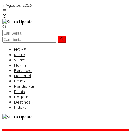
Lewati
7 Agustus 2026
ke
konten
HOME
Metro
Sultra
Hukrim
Peristiwa
Nasional
Politik
Pendidikan
Bisnis
Ragam
Destinasi
Indeks