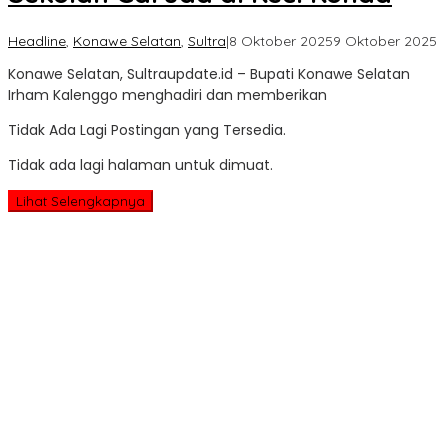
o
Headline
,
Konawe Selatan
,
Sultra
|
8 Oktober 2025
9 Oktober 2025
Su
Konawe Selatan, Sultraupdate.id – Bupati Konawe Selatan
U
Irham Kalenggo menghadiri dan memberikan
Tidak Ada Lagi Postingan yang Tersedia.
Tidak ada lagi halaman untuk dimuat.
Lihat Selengkapnya