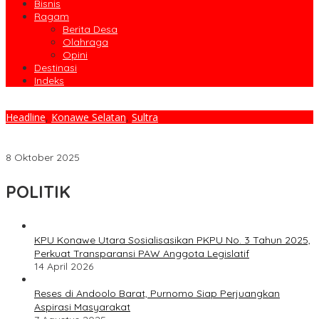
Bisnis
Ragam
Berita Desa
Olahraga
Opini
Destinasi
Indeks
Headline
,
Konawe Selatan
,
Sultra
Bupati Konsel Komitmen Dukung Pembangunan dan Peluncuran
Sekolah Garuda di Kec. Konda
8 Oktober 2025
POLITIK
KPU Konawe Utara Sosialisasikan PKPU No. 3 Tahun 2025,
Perkuat Transparansi PAW Anggota Legislatif
14 April 2026
Reses di Andoolo Barat, Purnomo Siap Perjuangkan
Aspirasi Masyarakat