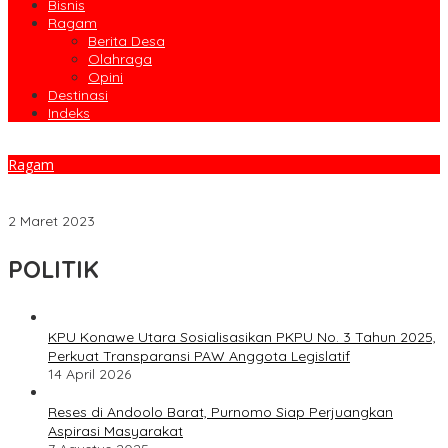
Bisnis
Ragam
Berita Desa
Olahraga
Opini
Destinasi
Indeks
Ragam
Pemeriksaan Pendahuluan Pemda Konut Oleh BPK Masuk Tahap
Akhir, PLT Kepala BKAD : Semua Instansi Kooperatif
2 Maret 2023
POLITIK
KPU Konawe Utara Sosialisasikan PKPU No. 3 Tahun 2025,
Perkuat Transparansi PAW Anggota Legislatif
14 April 2026
Reses di Andoolo Barat, Purnomo Siap Perjuangkan
Aspirasi Masyarakat