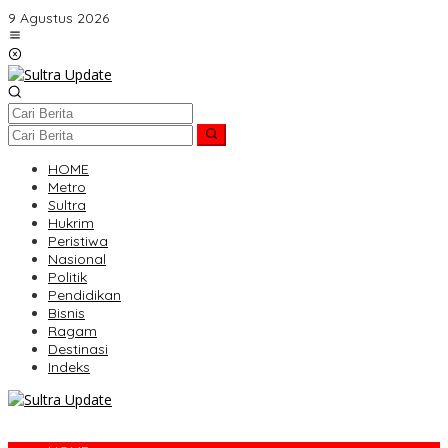
Lewati
9 Agustus 2026
ke
konten
HOME
Metro
Sultra
Hukrim
Peristiwa
Nasional
Politik
Pendidikan
Bisnis
Ragam
Destinasi
Indeks