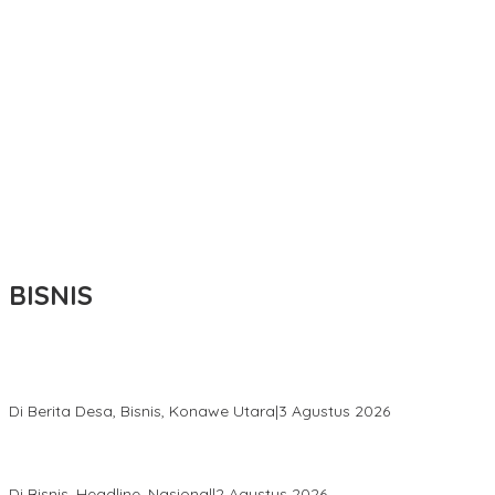
BISNIS
Bupati Ikbar Percepat Pendataan Pekebun Sawit, Dorong
Legalitas STDB Dan Sertifikasi ISPO di Konawe Utara
Di Berita Desa, Bisnis, Konawe Utara
|
3 Agustus 2026
Hadir di Istana Kepresidenan RI, Kadin Sultra Usulkan Hilirisasi
Aspal Buton Masuk Proyek Strategis Nasional
Di Bisnis, Headline, Nasional
|
2 Agustus 2026