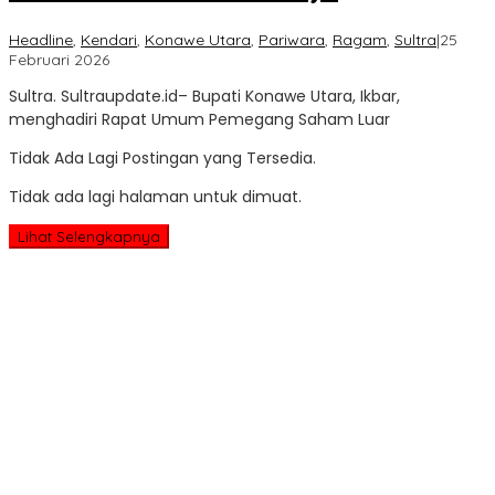
Headline
,
Kendari
,
Konawe Utara
,
Pariwara
,
Ragam
,
Sultra
|
25
oleh
Februari 2026
Sultra
Sultra. Sultraupdate.id– Bupati Konawe Utara, Ikbar,
Update
menghadiri Rapat Umum Pemegang Saham Luar
Tidak Ada Lagi Postingan yang Tersedia.
Tidak ada lagi halaman untuk dimuat.
Lihat Selengkapnya