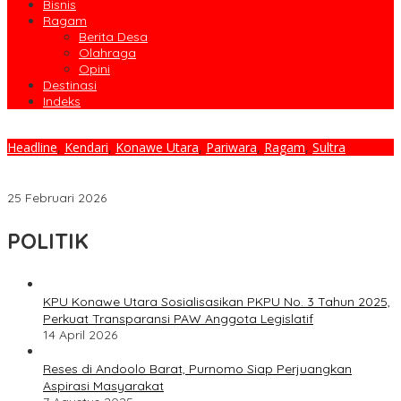
Bisnis
Ragam
Berita Desa
Olahraga
Opini
Destinasi
Indeks
Headline
,
Kendari
,
Konawe Utara
,
Pariwara
,
Ragam
,
Sultra
Bupati Konawe Utara Hadiri RUPS Luar Biasa PT BPR
Bahteramas, Dorong Penguatan Tata Kelola dan Kinerja
25 Februari 2026
POLITIK
KPU Konawe Utara Sosialisasikan PKPU No. 3 Tahun 2025,
Perkuat Transparansi PAW Anggota Legislatif
14 April 2026
Reses di Andoolo Barat, Purnomo Siap Perjuangkan
Aspirasi Masyarakat