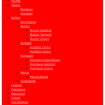
HOME
Metro
Baubau
Kendari
Sultra
Bombana
Buton
Buton Selatan
Buton Tengah
Buton Utara
Kolaka
Kolaka Timur
Kolaka Utara
Konawe
Konawe Kepulauan
Konawe Selatan
Konawe Utara
Muna
Muna Barat
Wakatobi
Hukrim
Peristiwa
Nasional
Politik
Pendidikan