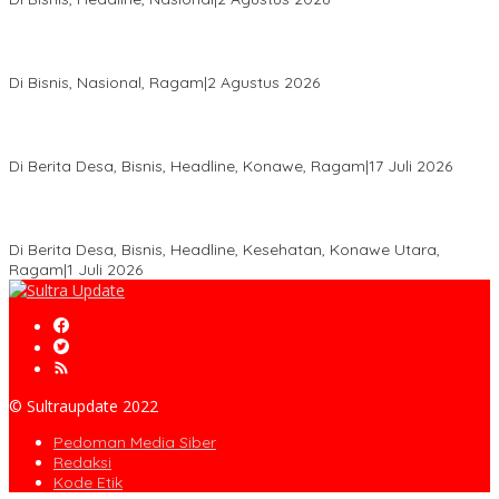
Anton Timbang Hadiri Pertemuan Kadin Dengan Presiden
Prabowo, Perkuat Sinergi Bangun Ekonomi Daerah
Di Bisnis, Nasional, Ragam
|
2 Agustus 2026
Wabup Konawe Salurkan Bibit Durian Dan Saprodi, Dorong
Petani Tingkatkan Produktivitas
Di Berita Desa, Bisnis, Headline, Konawe, Ragam
|
17 Juli 2026
PT MLP Dorong UMKM Langgikima Naik Kelas, Produk Lokal
Dibidik Tembus Ritel Modern
Di Berita Desa, Bisnis, Headline, Kesehatan, Konawe Utara,
Ragam
|
1 Juli 2026
© Sultraupdate 2022
Pedoman Media Siber
Redaksi
Kode Etik