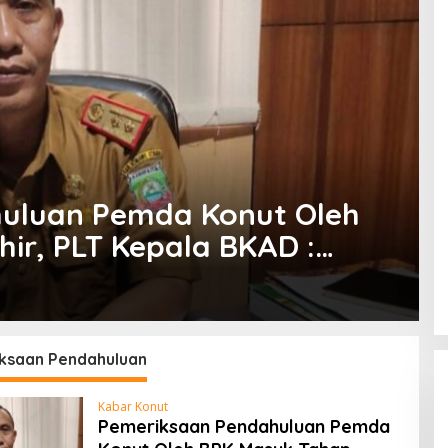
uluan Pemda Konut Oleh
ir, PLT Kepala BKAD :
eratif
ksaan Pendahuluan
Kabar Konut
Pemeriksaan Pendahuluan Pemda