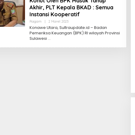
Konut Oleh BPK Masuk Tahap
Akhir, PLT Kepala BKAD : Semua
Instansi Kooperatif
Oleh
Ragam
|
2 Maret 2023
Sultra
Konawe Utara, Sultraupdate.id – Badan
Update
Pemeriksa Keuangan (BPK) RI wilayah Provinsi
Sulawesi