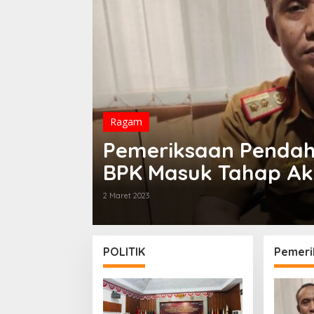
Ragam
Pemeriksaan Pendah
BPK Masuk Tahap Akh
Semua Instansi Koop
2 Maret 2023
POLITIK
Pemeri