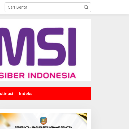
stinasi
Indeks