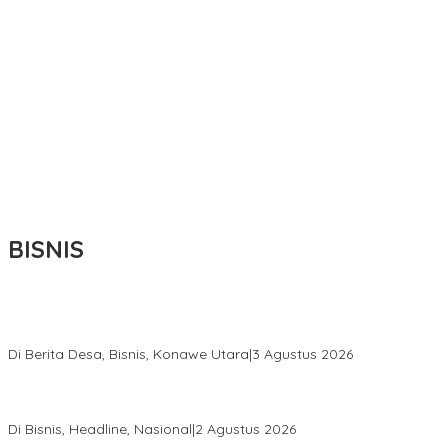
BISNIS
Bupati Ikbar Percepat Pendataan Pekebun Sawit, Dorong
Legalitas STDB Dan Sertifikasi ISPO di Konawe Utara
Di Berita Desa, Bisnis, Konawe Utara
|
3 Agustus 2026
Hadir di Istana Kepresidenan RI, Kadin Sultra Usulkan Hilirisasi
Aspal Buton Masuk Proyek Strategis Nasional
Di Bisnis, Headline, Nasional
|
2 Agustus 2026