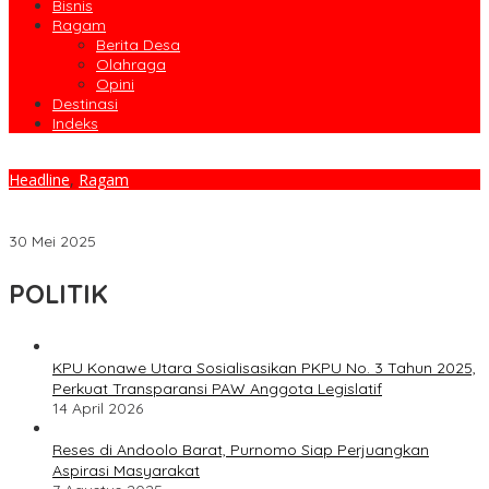
Bisnis
Ragam
Berita Desa
Olahraga
Opini
Destinasi
Indeks
Headline
,
Ragam
Sekda Konawe Utara Wakili Bupati dalam Pemilihan Pengurus
Apkasi 2025–2030 di Manado
30 Mei 2025
POLITIK
KPU Konawe Utara Sosialisasikan PKPU No. 3 Tahun 2025,
Perkuat Transparansi PAW Anggota Legislatif
14 April 2026
Reses di Andoolo Barat, Purnomo Siap Perjuangkan
Aspirasi Masyarakat