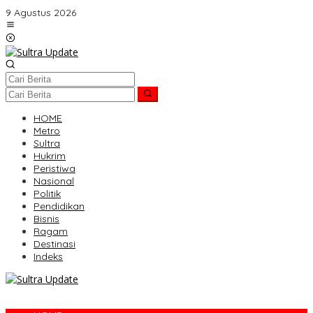
Lewati
9 Agustus 2026
ke
konten
HOME
Metro
Sultra
Hukrim
Peristiwa
Nasional
Politik
Pendidikan
Bisnis
Ragam
Destinasi
Indeks