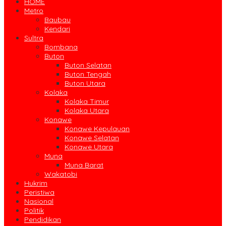
HOME
Metro
Baubau
Kendari
Sultra
Bombana
Buton
Buton Selatan
Buton Tengah
Buton Utara
Kolaka
Kolaka Timur
Kolaka Utara
Konawe
Konawe Kepulauan
Konawe Selatan
Konawe Utara
Muna
Muna Barat
Wakatobi
Hukrim
Peristiwa
Nasional
Politik
Pendidikan