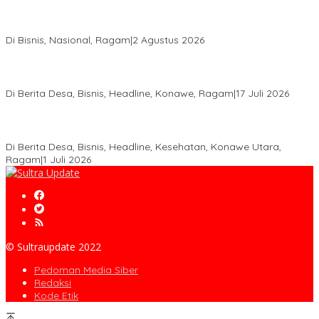
Anton Timbang Hadiri Pertemuan Kadin Dengan Presiden
Prabowo, Perkuat Sinergi Bangun Ekonomi Daerah
Di Bisnis, Nasional, Ragam
|
2 Agustus 2026
Wabup Konawe Salurkan Bibit Durian Dan Saprodi, Dorong
Petani Tingkatkan Produktivitas
Di Berita Desa, Bisnis, Headline, Konawe, Ragam
|
17 Juli 2026
PT MLP Dorong UMKM Langgikima Naik Kelas, Produk Lokal
Dibidik Tembus Ritel Modern
Di Berita Desa, Bisnis, Headline, Kesehatan, Konawe Utara,
Ragam
|
1 Juli 2026
© Sultraupdate 2022
Pedoman Media Siber
Redaksi
Kode Etik