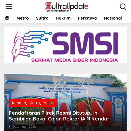
Lewati
ke
konten
HOME
Metro
Sultra
Hukrim
Peristiwa
Nasional
Kendari
,
Metro
,
Politik
Pendaftaran Pilrek Resmi Ditutup, Ini
Sembilan Bakal Calon Rektor IAIN Kendari
31 Desember 2022