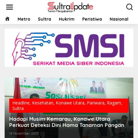
Lewati
ke
konten
HOME
Metro
Sultra
Hukrim
Peristiwa
Nasional
Headline
,
Kesehatan
,
Konawe Utara
,
Pariwara
,
Ragam
,
Sultra
Hadapi Musim Kemarau, Konawe Utara
Perkuat Deteksi Dini Hama Tanaman Pangan
19 November 2025