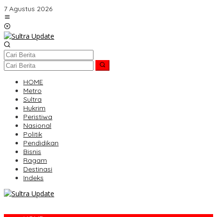
Lewati
7 Agustus 2026
ke
konten
HOME
Metro
Sultra
Hukrim
Peristiwa
Nasional
Politik
Pendidikan
Bisnis
Ragam
Destinasi
Indeks