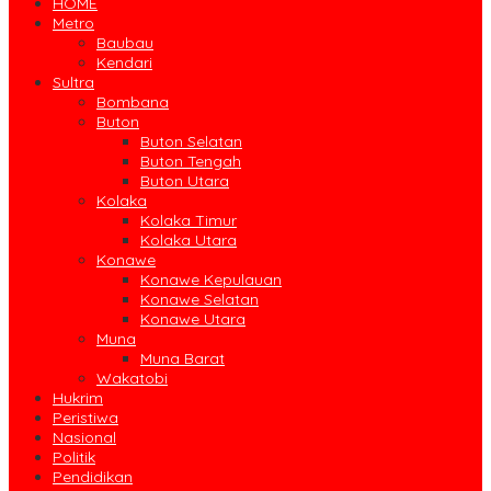
HOME
Metro
Baubau
Kendari
Sultra
Bombana
Buton
Buton Selatan
Buton Tengah
Buton Utara
Kolaka
Kolaka Timur
Kolaka Utara
Konawe
Konawe Kepulauan
Konawe Selatan
Konawe Utara
Muna
Muna Barat
Wakatobi
Hukrim
Peristiwa
Nasional
Politik
Pendidikan