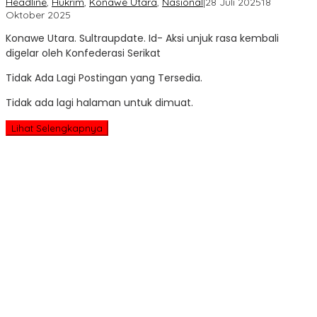
Headline
,
Hukrim
,
Konawe Utara
,
Nasional
|
28 Juli 2025
18
oleh
Oktober 2025
Sultra
Konawe Utara. Sultraupdate. Id- Aksi unjuk rasa kembali
Update
digelar oleh Konfederasi Serikat
Tidak Ada Lagi Postingan yang Tersedia.
Tidak ada lagi halaman untuk dimuat.
Lihat Selengkapnya