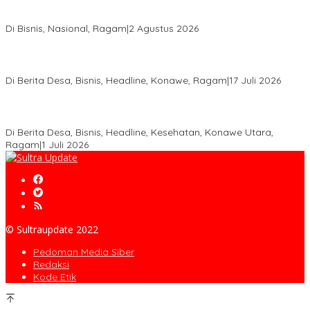
Anton Timbang Hadiri Pertemuan Kadin Dengan Presiden
Prabowo, Perkuat Sinergi Bangun Ekonomi Daerah
Di Bisnis, Nasional, Ragam
|
2 Agustus 2026
Wabup Konawe Salurkan Bibit Durian Dan Saprodi, Dorong
Petani Tingkatkan Produktivitas
Di Berita Desa, Bisnis, Headline, Konawe, Ragam
|
17 Juli 2026
PT MLP Dorong UMKM Langgikima Naik Kelas, Produk Lokal
Dibidik Tembus Ritel Modern
Di Berita Desa, Bisnis, Headline, Kesehatan, Konawe Utara,
Ragam
|
1 Juli 2026
© Sultraupdate 2022
Pedoman Media Siber
Redaksi
Kode Etik