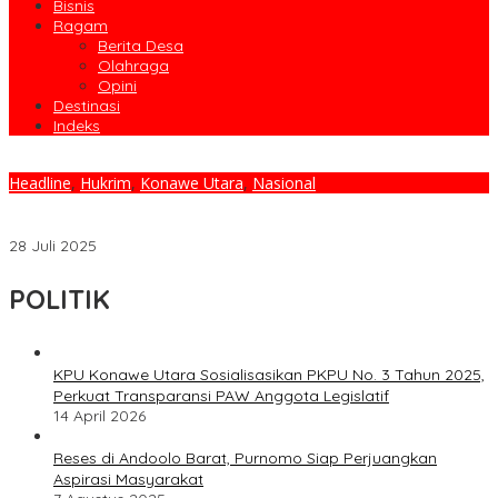
Bisnis
Ragam
Berita Desa
Olahraga
Opini
Destinasi
Indeks
Headline
,
Hukrim
,
Konawe Utara
,
Nasional
Protes Tak Digubris, Massa Buruh di Motui Segel Kantor
Perusahaan Tambang
28 Juli 2025
POLITIK
KPU Konawe Utara Sosialisasikan PKPU No. 3 Tahun 2025,
Perkuat Transparansi PAW Anggota Legislatif
14 April 2026
Reses di Andoolo Barat, Purnomo Siap Perjuangkan
Aspirasi Masyarakat