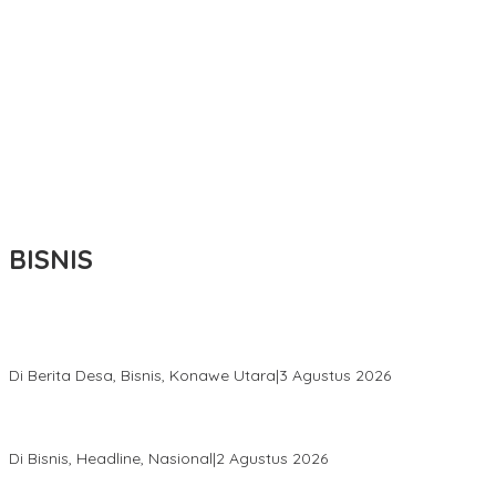
BISNIS
Bupati Ikbar Percepat Pendataan Pekebun Sawit, Dorong
Legalitas STDB Dan Sertifikasi ISPO di Konawe Utara
Di Berita Desa, Bisnis, Konawe Utara
|
3 Agustus 2026
Hadir di Istana Kepresidenan RI, Kadin Sultra Usulkan Hilirisasi
Aspal Buton Masuk Proyek Strategis Nasional
Di Bisnis, Headline, Nasional
|
2 Agustus 2026