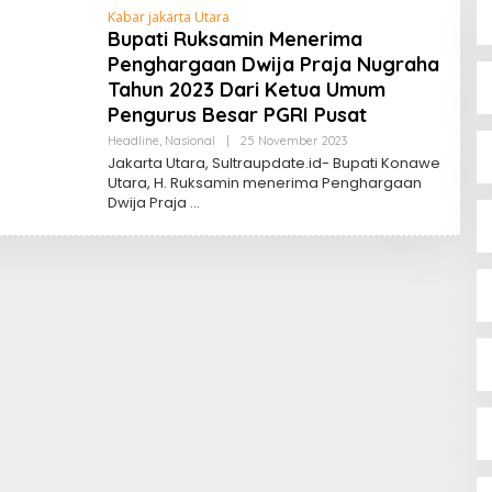
Kabar jakarta Utara
Bupati Ruksamin Menerima
Penghargaan Dwija Praja Nugraha
Tahun 2023 Dari Ketua Umum
Pengurus Besar PGRI Pusat
Oleh
Headline
,
Nasional
|
25 November 2023
Sultra
Jakarta Utara, Sultraupdate.id- Bupati Konawe
Update
Utara, H. Ruksamin menerima Penghargaan
Dwija Praja