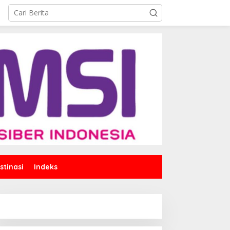
stinasi
Indeks