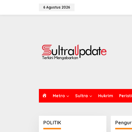
Lewati
ke
6 Agustus 2026
konten
H
Metro
Sultra
Hukrim
Perist
O
M
E
POLITIK
Pengur