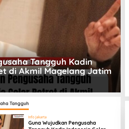
gusaha Tangguh Kadin
et di Akmil Magelang Jatim
aha Tangguh
Info Jakarta
Guna Wujudkan Pengusaha