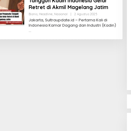
Tangguh Kadin Indonesia Gelar
Retret di Akmil Magelang Jatim
Oleh
Bisnis
,
Headline
,
Nasional
|
2 Agustus 2025
Sultra
Jakarta, Sultraupdate.id – Pertama Kali di
Update
Indonesia Kamar Dagang dan Industri (Kadin)