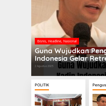
Bisnis
,
Headline
,
Nasional
Guna Wujudkan Pen
Indonesia Gelar Retr
2 Agustus 2025
POLITIK
Pengus