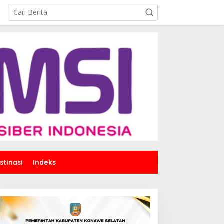
stinasi
Indeks