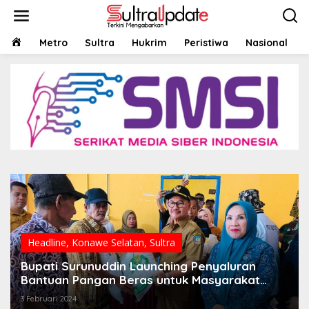
Lewati
ke
konten
HOME
Metro
Sultra
Hukrim
Peristiwa
Nasional
Headline
,
Konawe Selatan
,
Sultra
Bupati Surunuddin Launching Penyaluran
Bantuan Pangan Beras untuk Masyarakat
Miskin
3 Februari 2024