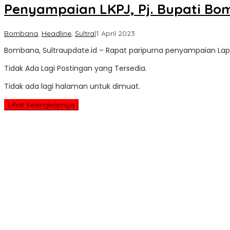
Penyampaian LKPJ, Pj. Bupati Bo
oleh
Bombana
,
Headline
,
Sultra
|
1 April 2023
Sultra
Bombana, Sultraupdate.id – Rapat paripurna penyampaian Lap
Update
Tidak Ada Lagi Postingan yang Tersedia.
Tidak ada lagi halaman untuk dimuat.
Lihat Selengkapnya