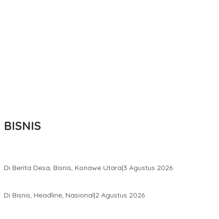
BISNIS
Bupati Ikbar Percepat Pendataan Pekebun Sawit, Dorong Legalita
Di Berita Desa, Bisnis, Konawe Utara
|
3 Agustus 2026
Hadir di Istana Kepresidenan RI, Kadin Sultra Usulkan Hilirisasi A
Di Bisnis, Headline, Nasional
|
2 Agustus 2026
Anton Timbang Hadiri Pertemuan Kadin Dengan Presiden Prabowo