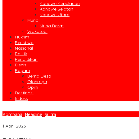
Konawe Kepulauan
Konawe Selatan
Konawe Utara
Muna
Muna Barat
Wakatobi
Hukrim
Peristiwa
Nasional
Politik
Pendidikan
Bisnis
Ragam
Berita Desa
Olahraga
Opini
Destinasi
Indeks
Bombana
,
Headline
,
Sultra
Penyampaian LKPJ, Pj. Bupati Bombana Beberkan Capaian Kinerja
1 April 2023