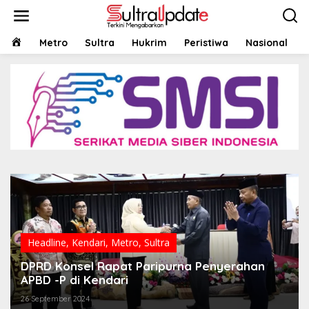
Lewati
ke
konten
HOME
Metro
Sultra
Hukrim
Peristiwa
Nasional
Headline
,
Kendari
,
Metro
,
Sultra
DPRD Konsel Rapat Paripurna Penyerahan
APBD -P di Kendari
26 September 2024