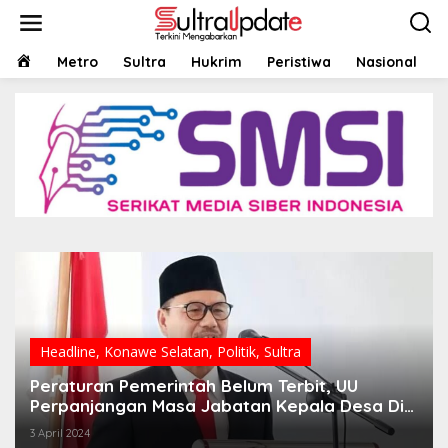
Lewati
ke
konten
HOME
Metro
Sultra
Hukrim
Peristiwa
Nasional
Headline
,
Konawe Selatan
,
Politik
,
Sultra
Peraturan Pemerintah Belum Terbit, UU
Perpanjangan Masa Jabatan Kepala Desa Di
Konsel Belum Berlaku
3 April 2024