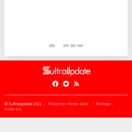
A
D
B
Di
© Sultraupdate 2022
Pedoman Media Siber
Redaksi
Kode Etik