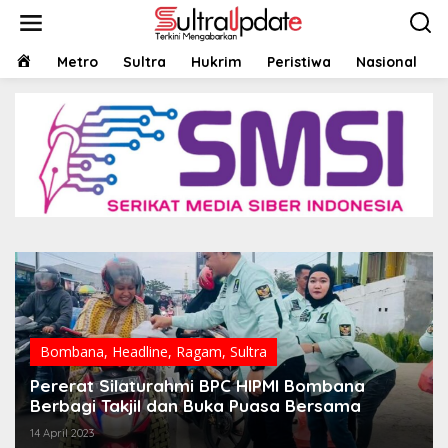
Lewati
ke
konten
HOME
Metro
Sultra
Hukrim
Peristiwa
Nasional
Bombana
,
Headline
,
Ragam
,
Sultra
Pererat Silaturahmi BPC HIPMI Bombana
Berbagi Takjil dan Buka Puasa Bersama
14 April 2023