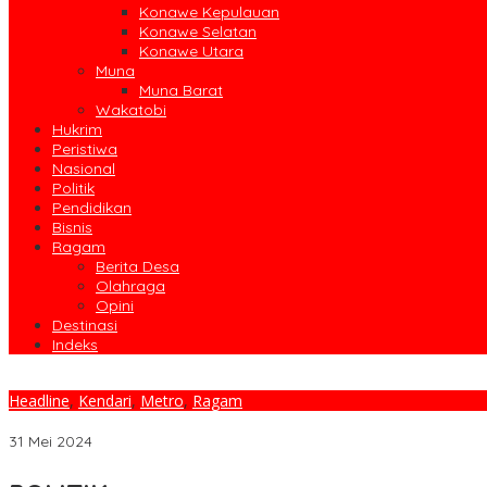
Konawe Kepulauan
Konawe Selatan
Konawe Utara
Muna
Muna Barat
Wakatobi
Hukrim
Peristiwa
Nasional
Politik
Pendidikan
Bisnis
Ragam
Berita Desa
Olahraga
Opini
Destinasi
Indeks
Headline
,
Kendari
,
Metro
,
Ragam
Peringatan Hari kenaikan Yesus Kristus Sebagai Cerminan Tolerans
31 Mei 2024