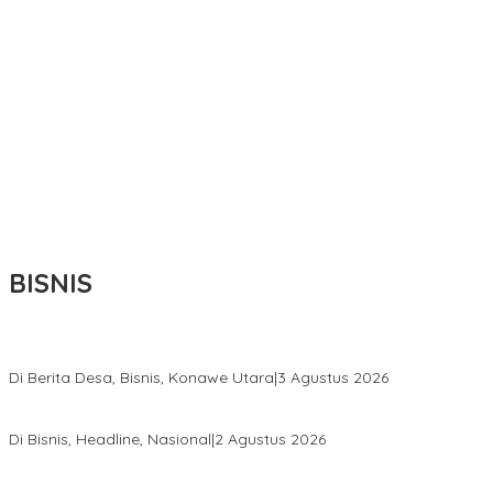
BISNIS
Bupati Ikbar Percepat Pendataan Pekebun Sawit, Dorong Legalita
Di Berita Desa, Bisnis, Konawe Utara
|
3 Agustus 2026
Hadir di Istana Kepresidenan RI, Kadin Sultra Usulkan Hilirisasi A
Di Bisnis, Headline, Nasional
|
2 Agustus 2026
Anton Timbang Hadiri Pertemuan Kadin Dengan Presiden Prabowo