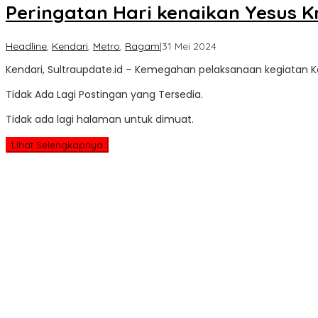
Peringatan Hari kenaikan Yesus K
oleh
Headline
,
Kendari
,
Metro
,
Ragam
|
31 Mei 2024
Sultra
Kendari, Sultraupdate.id – Kemegahan pelaksanaan kegiatan Ken
Update
Tidak Ada Lagi Postingan yang Tersedia.
Tidak ada lagi halaman untuk dimuat.
Lihat Selengkapnya