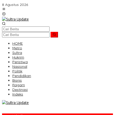
Lewati
8 Agustus 2026
ke
konten
HOME
Metro
Sultra
Hukrim
Peristiwa
Nasional
Politik
Pendidikan
Bisnis
Ragam
Destinasi
Indeks