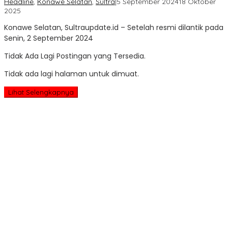
Headline
,
Konawe Selatan
,
Sultra
|
5 September 2024
18 Oktober
oleh
2025
Sultra
Konawe Selatan, Sultraupdate.id – Setelah resmi dilantik pada
Update
Senin, 2 September 2024
Tidak Ada Lagi Postingan yang Tersedia.
Tidak ada lagi halaman untuk dimuat.
Lihat Selengkapnya