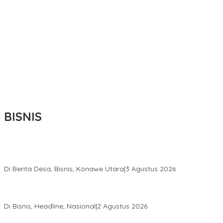
BISNIS
Bupati Ikbar Percepat Pendataan Pekebun Sawit, Dorong
Legalitas STDB Dan Sertifikasi ISPO di Konawe Utara
Di Berita Desa, Bisnis, Konawe Utara
|
3 Agustus 2026
Hadir di Istana Kepresidenan RI, Kadin Sultra Usulkan Hilirisasi
Aspal Buton Masuk Proyek Strategis Nasional
Di Bisnis, Headline, Nasional
|
2 Agustus 2026