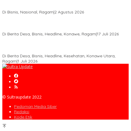
Anton Timbang Hadiri Pertemuan Kadin Dengan Presiden
Prabowo, Perkuat Sinergi Bangun Ekonomi Daerah
Di Bisnis, Nasional, Ragam
|
2 Agustus 2026
Wabup Konawe Salurkan Bibit Durian Dan Saprodi, Dorong
Petani Tingkatkan Produktivitas
Di Berita Desa, Bisnis, Headline, Konawe, Ragam
|
17 Juli 2026
PT MLP Dorong UMKM Langgikima Naik Kelas, Produk Lokal
Dibidik Tembus Ritel Modern
Di Berita Desa, Bisnis, Headline, Kesehatan, Konawe Utara,
Ragam
|
1 Juli 2026
© Sultraupdate 2022
Pedoman Media Siber
Redaksi
Kode Etik