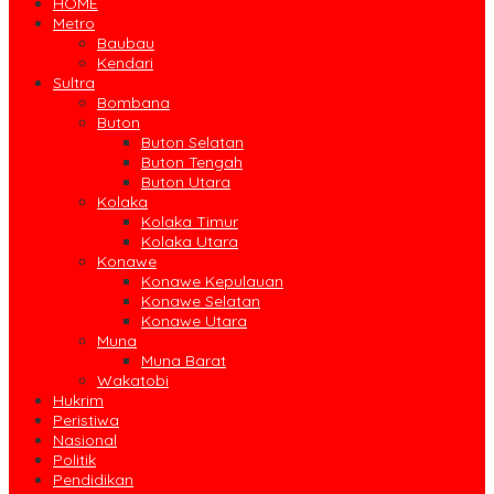
HOME
Metro
Baubau
Kendari
Sultra
Bombana
Buton
Buton Selatan
Buton Tengah
Buton Utara
Kolaka
Kolaka Timur
Kolaka Utara
Konawe
Konawe Kepulauan
Konawe Selatan
Konawe Utara
Muna
Muna Barat
Wakatobi
Hukrim
Peristiwa
Nasional
Politik
Pendidikan