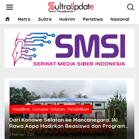
Lewati
ke
konten
HOME
Metro
Sultra
Hukrim
Peristiwa
Nasional
Headline
,
Konawe Selatan
,
Pendidikan
Dari Konawe Selatan ke Mancanegara: IAI
Rawa Aopa Hadirkan Beasiswa dan Program
Internasional
3 Februari 2026