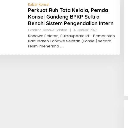
Kabar Konsel
Perkuat Ruh Tata Kelola, Pemda
Konsel Gandeng BPKP Sultra
Benahi Sistem Pengendalian Intern
Oleh
Headline
,
Konawe Selatan
|
12 Januari 2026
Sultra
Konawe Selatan, Sultraupdate.id – Pemerintah
Update
Kabupaten Konawe Selatan (Konsel) secara
resmi menerima