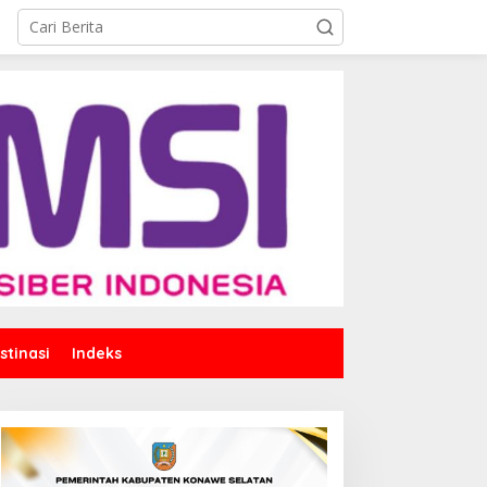
stinasi
Indeks