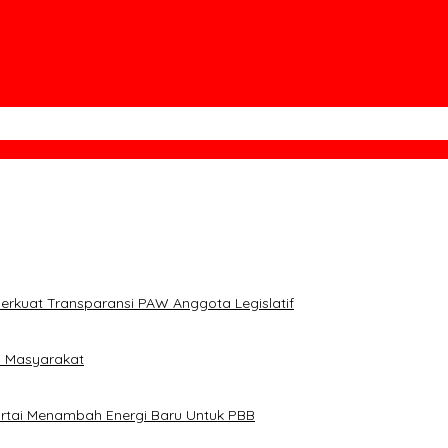
di Ranomeeto Barat, Perkuat Silaturahmi dan Kebersaman
erkuat Transparansi PAW Anggota Legislatif
i Masyarakat
artai Menambah Energi Baru Untuk PBB