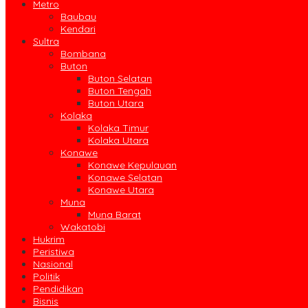
Metro
Baubau
Kendari
Sultra
Bombana
Buton
Buton Selatan
Buton Tengah
Buton Utara
Kolaka
Kolaka Timur
Kolaka Utara
Konawe
Konawe Kepulauan
Konawe Selatan
Konawe Utara
Muna
Muna Barat
Wakatobi
Hukrim
Peristiwa
Nasional
Politik
Pendidikan
Bisnis