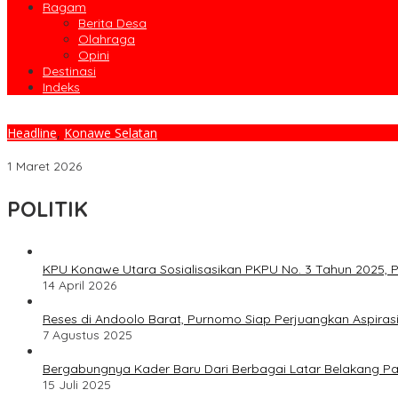
Ragam
Berita Desa
Olahraga
Opini
Destinasi
Indeks
Headline
,
Konawe Selatan
Didampingi Ketua BKMT, Bupati Irham Kalenggo Safari Ramadan 
1 Maret 2026
POLITIK
KPU Konawe Utara Sosialisasikan PKPU No. 3 Tahun 2025, P
14 April 2026
Reses di Andoolo Barat, Purnomo Siap Perjuangkan Aspiras
7 Agustus 2025
Bergabungnya Kader Baru Dari Berbagai Latar Belakang P
15 Juli 2025