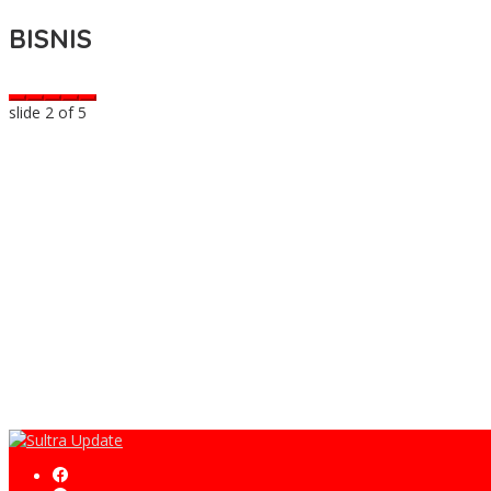
BISNIS
slide
2
of 5