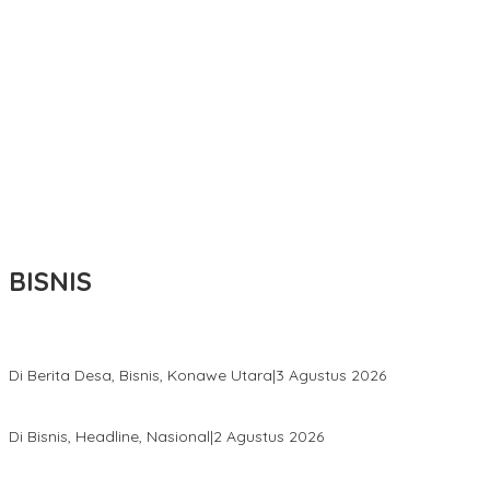
BISNIS
Bupati Ikbar Percepat Pendataan Pekebun Sawit, Dorong Legalita
Di Berita Desa, Bisnis, Konawe Utara
|
3 Agustus 2026
Hadir di Istana Kepresidenan RI, Kadin Sultra Usulkan Hilirisasi A
Di Bisnis, Headline, Nasional
|
2 Agustus 2026
Anton Timbang Hadiri Pertemuan Kadin Dengan Presiden Prabowo