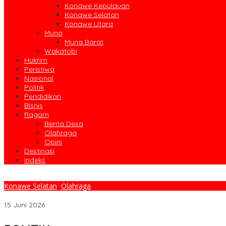
Konawe Kepulauan
Konawe Selatan
Konawe Utara
Muna
Muna Barat
Wakatobi
Hukrim
Peristiwa
Nasional
Politik
Pendidikan
Bisnis
Ragam
Berita Desa
Olahraga
Opini
Destinasi
Indeks
Konawe Selatan
,
Olahraga
33 Pengcab Dukung Wahyu Ade Pratama Pimpin KONI Konawe Se
15 Juni 2026