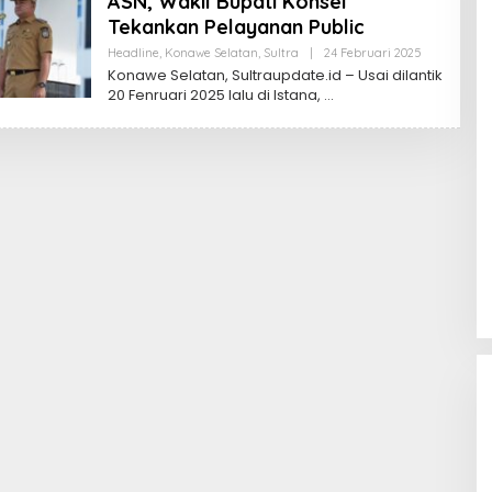
ASN, Wakil Bupati Konsel
Tekankan Pelayanan Public
Oleh
Headline
,
Konawe Selatan
,
Sultra
|
24 Februari 2025
Sultra
Konawe Selatan, Sultraupdate.id – Usai dilantik
Update
20 Fenruari 2025 lalu di Istana,