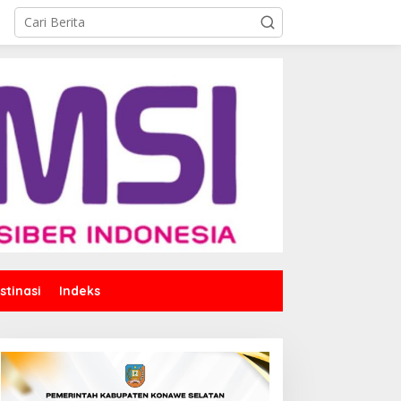
stinasi
Indeks