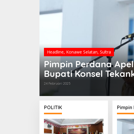
Headline
,
Konawe Selatan
,
Sultra
Pimpin Perdana Apel
Bupati Konsel Tekan
24 Februari 2025
POLITIK
Pimpin