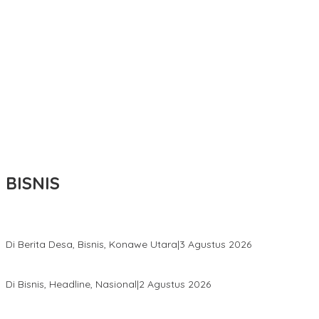
BISNIS
Bupati Ikbar Percepat Pendataan Pekebun Sawit, Dorong Legalita
Di Berita Desa, Bisnis, Konawe Utara
|
3 Agustus 2026
Hadir di Istana Kepresidenan RI, Kadin Sultra Usulkan Hilirisasi A
Di Bisnis, Headline, Nasional
|
2 Agustus 2026
Anton Timbang Hadiri Pertemuan Kadin Dengan Presiden Prabowo