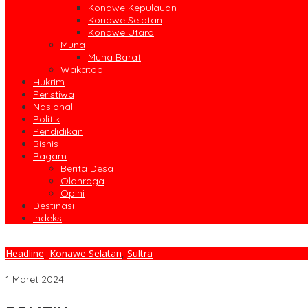
Konawe Kepulauan
Konawe Selatan
Konawe Utara
Muna
Muna Barat
Wakatobi
Hukrim
Peristiwa
Nasional
Politik
Pendidikan
Bisnis
Ragam
Berita Desa
Olahraga
Opini
Destinasi
Indeks
Headline
,
Konawe Selatan
,
Sultra
Kawal Pelaksanaan Pleno Pemilu, Polres Konsel Turunkan 150 Pers
1 Maret 2024