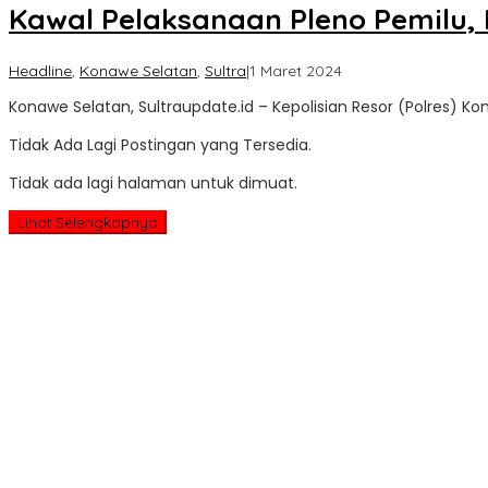
Kawal Pelaksanaan Pleno Pemilu, P
oleh
Headline
,
Konawe Selatan
,
Sultra
|
1 Maret 2024
Sultra
Konawe Selatan, Sultraupdate.id – Kepolisian Resor (Polres) K
Update
Tidak Ada Lagi Postingan yang Tersedia.
Tidak ada lagi halaman untuk dimuat.
Lihat Selengkapnya