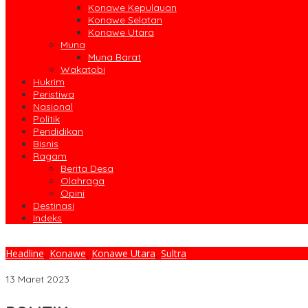
Konawe Kepulauan
Konawe Selatan
Konawe Utara
Muna
Muna Barat
Wakatobi
Hukrim
Peristiwa
Nasional
Politik
Pendidikan
Bisnis
Ragam
Berita Desa
Olahraga
Opini
Destinasi
Indeks
Headline
,
Konawe
,
Konawe Utara
,
Sultra
Musim Penghujan, Polres Konut Ajak OPD Terkait Lakukan Kesia
13 Maret 2023