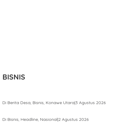
BISNIS
Bupati Ikbar Percepat Pendataan Pekebun Sawit, Dorong Legalita
Di Berita Desa, Bisnis, Konawe Utara
|
3 Agustus 2026
Hadir di Istana Kepresidenan RI, Kadin Sultra Usulkan Hilirisasi A
Di Bisnis, Headline, Nasional
|
2 Agustus 2026
Anton Timbang Hadiri Pertemuan Kadin Dengan Presiden Prabowo