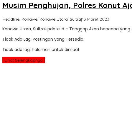
Musim Penghujan, Polres Konut A
oleh
Headline
,
Konawe
,
Konawe Utara
,
Sultra
|
13 Maret 2023
Sultra
Konawe Utara, Sultraupdate.id – Tanggap Akan bencana yang a
Update
Tidak Ada Lagi Postingan yang Tersedia.
Tidak ada lagi halaman untuk dimuat.
Lihat Selengkapnya