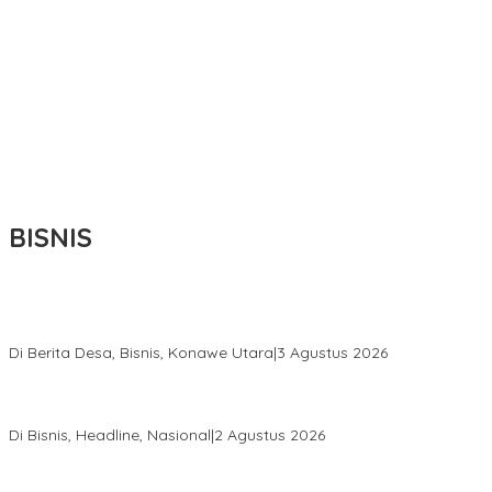
BISNIS
Bupati Ikbar Percepat Pendataan Pekebun Sawit, Dorong
Legalitas STDB Dan Sertifikasi ISPO di Konawe Utara
Di Berita Desa, Bisnis, Konawe Utara
|
3 Agustus 2026
Hadir di Istana Kepresidenan RI, Kadin Sultra Usulkan Hilirisasi
Aspal Buton Masuk Proyek Strategis Nasional
Di Bisnis, Headline, Nasional
|
2 Agustus 2026
Anton Timbang Hadiri Pertemuan Kadin Dengan Presiden