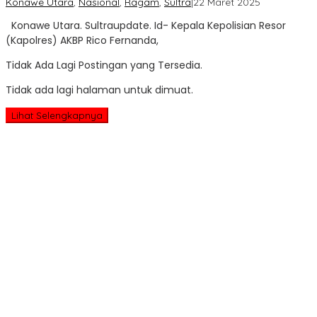
oleh
Konawe Utara
,
Nasional
,
Ragam
,
Sultra
|
22 Maret 2025
Sultra
Konawe Utara. Sultraupdate. Id- Kepala Kepolisian Resor
Update
(Kapolres) AKBP Rico Fernanda,
Tidak Ada Lagi Postingan yang Tersedia.
Tidak ada lagi halaman untuk dimuat.
Lihat Selengkapnya