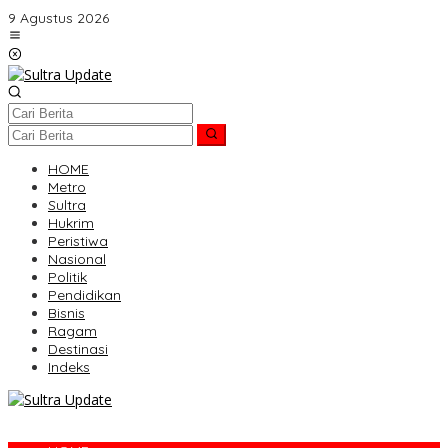
Lewati
9 Agustus 2026
ke
konten
HOME
Metro
Sultra
Hukrim
Peristiwa
Nasional
Politik
Pendidikan
Bisnis
Ragam
Destinasi
Indeks