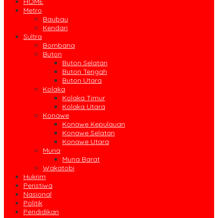
HOME
Metro
Baubau
Kendari
Sultra
Bombana
Buton
Buton Selatan
Buton Tengah
Buton Utara
Kolaka
Kolaka Timur
Kolaka Utara
Konawe
Konawe Kepulauan
Konawe Selatan
Konawe Utara
Muna
Muna Barat
Wakatobi
Hukrim
Peristiwa
Nasional
Politik
Pendidikan