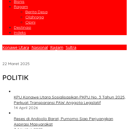
Bisnis
Ragam
Berita Desa
Olahraga
Opini
Destinasi
Indeks
Konawe Utara
,
Nasional
,
Ragam
,
Sultra
Kepedulian Polri Melalui Bazar Ramadhan Kepada Masyarakat
Konawe Utara
22 Maret 2025
POLITIK
KPU Konawe Utara Sosialisasikan PKPU No. 3 Tahun 2025,
Perkuat Transparansi PAW Anggota Legislatif
14 April 2026
Reses di Andoolo Barat, Purnomo Siap Perjuangkan
Aspirasi Masyarakat