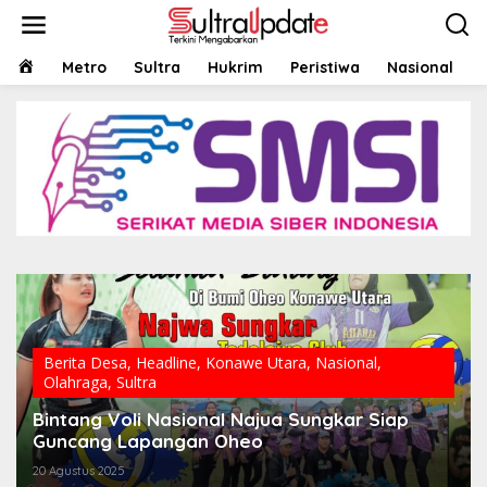
Lewati
ke
konten
HOME
Metro
Sultra
Hukrim
Peristiwa
Nasional
Berita Desa
,
Headline
,
Konawe Utara
,
Nasional
,
Olahraga
,
Sultra
Bintang Voli Nasional Najua Sungkar Siap
Guncang Lapangan Oheo
20 Agustus 2025