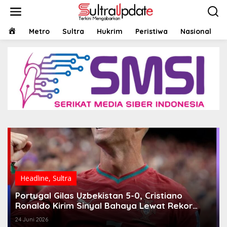
Lewati
ke
konten
HOME
Metro
Sultra
Hukrim
Peristiwa
Nasional
Headline
,
Sultra
Portugal Gilas Uzbekistan 5-0, Cristiano
Ronaldo Kirim Sinyal Bahaya Lewat Rekor
Baru
24 Juni 2026