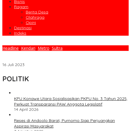
Bisnis
Ragam
Berita Desa
Olahraga
Opini
Destinasi
Indeks
Headline
,
Kendari
,
Metro
,
Sultra
PPP Sultra Gelar Jalan Sehat Berhadiah Disertai Penyerahan
Puluhan Alat Transportasi dan Paket Umroh
16 Juli 2023
POLITIK
KPU Konawe Utara Sosialisasikan PKPU No. 3 Tahun 2025,
Perkuat Transparansi PAW Anggota Legislatif
14 April 2026
Reses di Andoolo Barat, Purnomo Siap Perjuangkan
Aspirasi Masyarakat