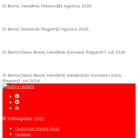
Aspal Buton Masuk Proyek Strategis Nasional
Di Bisnis, Headline, Nasional
|
2 Agustus 2026
Anton Timbang Hadiri Pertemuan Kadin Dengan Presiden
Prabowo, Perkuat Sinergi Bangun Ekonomi Daerah
Di Bisnis, Nasional, Ragam
|
2 Agustus 2026
Wabup Konawe Salurkan Bibit Durian Dan Saprodi, Dorong
Petani Tingkatkan Produktivitas
Di Berita Desa, Bisnis, Headline, Konawe, Ragam
|
17 Juli 2026
PT MLP Dorong UMKM Langgikima Naik Kelas, Produk Lokal
Dibidik Tembus Ritel Modern
Di Berita Desa, Bisnis, Headline, Kesehatan, Konawe Utara,
Ragam
|
1 Juli 2026
© Sultraupdate 2022
Pedoman Media Siber
Redaksi