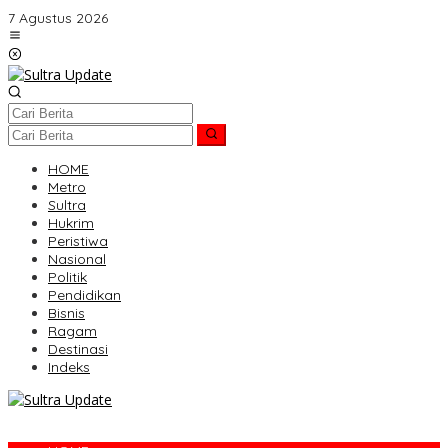
Lewati
7 Agustus 2026
ke
konten
HOME
Metro
Sultra
Hukrim
Peristiwa
Nasional
Politik
Pendidikan
Bisnis
Ragam
Destinasi
Indeks