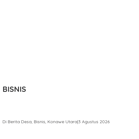
BISNIS
Bupati Ikbar Percepat Pendataan Pekebun Sawit, Dorong
Legalitas STDB Dan Sertifikasi ISPO di Konawe Utara
Di Berita Desa, Bisnis, Konawe Utara
|
3 Agustus 2026
Hadir di Istana Kepresidenan RI, Kadin Sultra Usulkan Hilirisasi