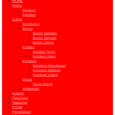
HOME
Metro
Baubau
Kendari
Sultra
Bombana
Buton
Buton Selatan
Buton Tengah
Buton Utara
Kolaka
Kolaka Timur
Kolaka Utara
Konawe
Konawe Kepulauan
Konawe Selatan
Konawe Utara
Muna
Muna Barat
Wakatobi
Hukrim
Peristiwa
Nasional
Politik
Pendidikan