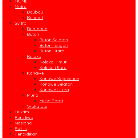
HOME
Metro
Baubau
Kendari
Sultra
Bombana
Buton
Buton Selatan
Buton Tengah
Buton Utara
Kolaka
Kolaka Timur
Kolaka Utara
Konawe
Konawe Kepulauan
Konawe Selatan
Konawe Utara
Muna
Muna Barat
Wakatobi
Hukrim
Peristiwa
Nasional
Politik
Pendidikan