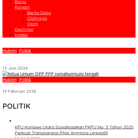
Bisnis
Ragam
Berita Desa
Olahraga
Opini
Destinasi
Indeks
Hukrim
,
Politik
Calon Lain Dapat Rekomendasi dari PPP, Kader AMK Sebut
Abdul Razak Lebih Layak
13 Juni 2024
Hukrim
,
Politik
Strategi PPP Menangkan Duet Ganjar dan Gus Yasin
19 Februari 2018
POLITIK
KPU Konawe Utara Sosialisasikan PKPU No. 3 Tahun 2025,
Perkuat Transparansi PAW Anggota Legislatif