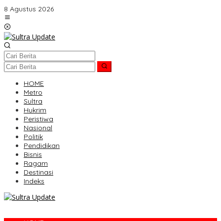
Lewati
8 Agustus 2026
ke
konten
HOME
Metro
Sultra
Hukrim
Peristiwa
Nasional
Politik
Pendidikan
Bisnis
Ragam
Destinasi
Indeks