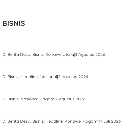
BISNIS
Bupati Ikbar Percepat Pendataan Pekebun Sawit, Dorong
Legalitas STDB Dan Sertifikasi ISPO di Konawe Utara
Di Berita Desa, Bisnis, Konawe Utara
|
3 Agustus 2026
Hadir di Istana Kepresidenan RI, Kadin Sultra Usulkan Hilirisasi
Aspal Buton Masuk Proyek Strategis Nasional
Di Bisnis, Headline, Nasional
|
2 Agustus 2026
Anton Timbang Hadiri Pertemuan Kadin Dengan Presiden
Prabowo, Perkuat Sinergi Bangun Ekonomi Daerah
Di Bisnis, Nasional, Ragam
|
2 Agustus 2026
Wabup Konawe Salurkan Bibit Durian Dan Saprodi, Dorong
Petani Tingkatkan Produktivitas
Di Berita Desa, Bisnis, Headline, Konawe, Ragam
|
17 Juli 2026
PT MLP Dorong UMKM Langgikima Naik Kelas, Produk Lokal