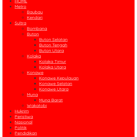
HOME
Metro
Baubau
Kendari
Sultra
Bombana
Buton
Buton Selatan
Buton Tengah
Buton Utara
Kolaka
Kolaka Timur
Kolaka Utara
Konawe
Konawe Kepulauan
Konawe Selatan
Konawe Utara
Muna
Muna Barat
Wakatobi
Hukrim
Peristiwa
Nasional
Politik
Pendidikan