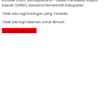
Konawe Utara, Sultraupdate.id – Dewan Perwakilan Rakyat
Update
Daerah (DPRD), bersama Pemerintah Kabupaten
Tidak Ada Lagi Postingan yang Tersedia.
Tidak ada lagi halaman untuk dimuat.
Lihat Selengkapnya