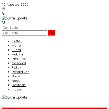
Lewati
10 Agustus 2026
ke
konten
HOME
Metro
Sultra
Hukrim
Peristiwa
Nasional
Politik
Pendidikan
Bisnis
Ragam
Destinasi
Indeks