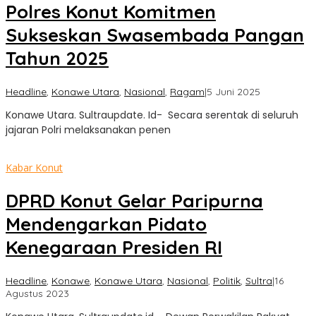
Polres Konut Komitmen
Sukseskan Swasembada Pangan
Tahun 2025
oleh
Headline
,
Konawe Utara
,
Nasional
,
Ragam
|
5 Juni 2025
Sultra
Konawe Utara. Sultraupdate. Id- Secara serentak di seluruh
Update
jajaran Polri melaksanakan penen
Kabar Konut
DPRD Konut Gelar Paripurna
Mendengarkan Pidato
Kenegaraan Presiden RI
Headline
,
Konawe
,
Konawe Utara
,
Nasional
,
Politik
,
Sultra
|
16
oleh
Agustus 2023
Sultra