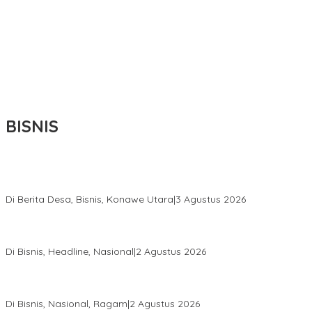
BISNIS
Bupati Ikbar Percepat Pendataan Pekebun Sawit, Dorong
Legalitas STDB Dan Sertifikasi ISPO di Konawe Utara
Di Berita Desa, Bisnis, Konawe Utara
|
3 Agustus 2026
Hadir di Istana Kepresidenan RI, Kadin Sultra Usulkan Hilirisasi
Aspal Buton Masuk Proyek Strategis Nasional
Di Bisnis, Headline, Nasional
|
2 Agustus 2026
Anton Timbang Hadiri Pertemuan Kadin Dengan Presiden
Prabowo, Perkuat Sinergi Bangun Ekonomi Daerah
Di Bisnis, Nasional, Ragam
|
2 Agustus 2026