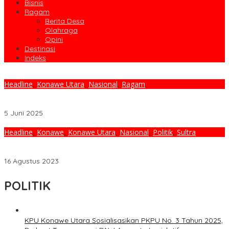
Bisnis
Ragam
Berita Desa
Olahraga
Opini
Destinasi
Indeks
Headline
,
Konawe Utara
,
Nasional
,
Ragam
Perdana Panen Raya Jagung, Polres Konut Komitmen
Sukseskan Swasembada Pangan Tahun 2025
5 Juni 2025
Headline
,
Konawe
,
Konawe Utara
,
Nasional
,
Politik
,
Sultra
DPRD Konut Gelar Paripurna Mendengarkan Pidato Kenegaraan
Presiden RI
16 Agustus 2023
POLITIK
KPU Konawe Utara Sosialisasikan PKPU No. 3 Tahun 2025,