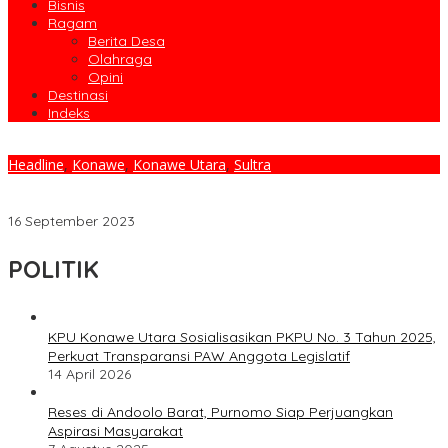
Bisnis
Ragam
Berita Desa
Olahraga
Opini
Destinasi
Indeks
Headline
,
Konawe
,
Konawe Utara
,
Sultra
Program Layanan Kesehatan Bergerak Terus Digenjot Dinkes
Konut
16 September 2023
POLITIK
KPU Konawe Utara Sosialisasikan PKPU No. 3 Tahun 2025,
Perkuat Transparansi PAW Anggota Legislatif
14 April 2026
Reses di Andoolo Barat, Purnomo Siap Perjuangkan
Aspirasi Masyarakat