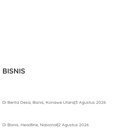
BISNIS
Bupati Ikbar Percepat Pendataan Pekebun Sawit, Dorong
Legalitas STDB Dan Sertifikasi ISPO di Konawe Utara
Di Berita Desa, Bisnis, Konawe Utara
|
3 Agustus 2026
Hadir di Istana Kepresidenan RI, Kadin Sultra Usulkan Hilirisasi
Aspal Buton Masuk Proyek Strategis Nasional
Di Bisnis, Headline, Nasional
|
2 Agustus 2026