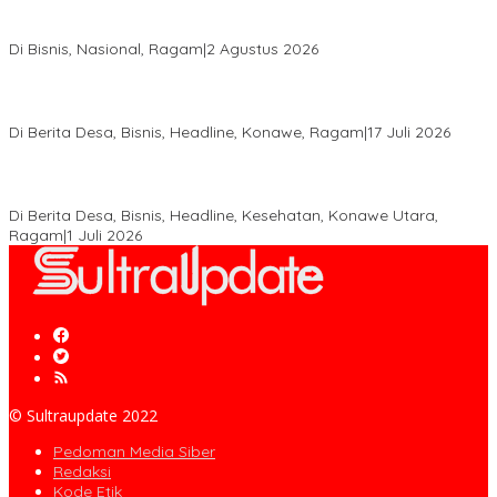
Anton Timbang Hadiri Pertemuan Kadin Dengan Presiden
Prabowo, Perkuat Sinergi Bangun Ekonomi Daerah
Di Bisnis, Nasional, Ragam
|
2 Agustus 2026
Wabup Konawe Salurkan Bibit Durian Dan Saprodi, Dorong
Petani Tingkatkan Produktivitas
Di Berita Desa, Bisnis, Headline, Konawe, Ragam
|
17 Juli 2026
PT MLP Dorong UMKM Langgikima Naik Kelas, Produk Lokal
Dibidik Tembus Ritel Modern
Di Berita Desa, Bisnis, Headline, Kesehatan, Konawe Utara,
Ragam
|
1 Juli 2026
© Sultraupdate 2022
Pedoman Media Siber
Redaksi
Kode Etik