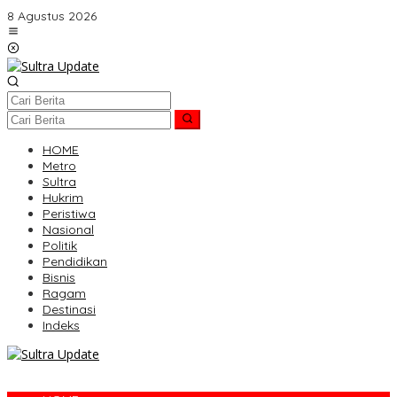
Lewati
8 Agustus 2026
ke
konten
HOME
Metro
Sultra
Hukrim
Peristiwa
Nasional
Politik
Pendidikan
Bisnis
Ragam
Destinasi
Indeks