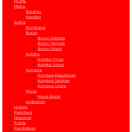
HOME
Metro
Baubau
Kendari
Sultra
Bombana
Buton
Buton Selatan
Buton Tengah
Buton Utara
Kolaka
Kolaka Timur
Kolaka Utara
Konawe
Konawe Kepulauan
Konawe Selatan
Konawe Utara
Muna
Muna Barat
Wakatobi
Hukrim
Peristiwa
Nasional
Politik
Pendidikan