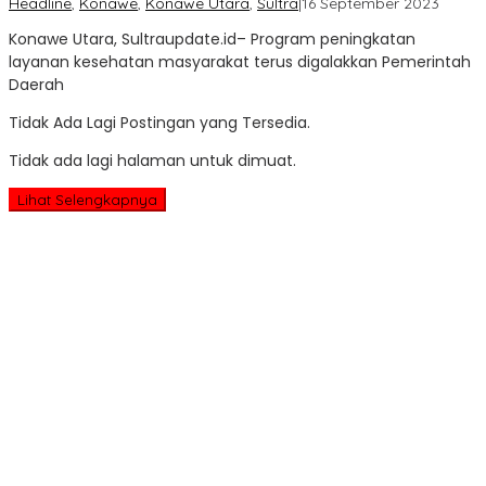
oleh
Headline
,
Konawe
,
Konawe Utara
,
Sultra
|
16 September 2023
Sultra
Konawe Utara, Sultraupdate.id– Program peningkatan
Updat
layanan kesehatan masyarakat terus digalakkan Pemerintah
Daerah
Tidak Ada Lagi Postingan yang Tersedia.
Tidak ada lagi halaman untuk dimuat.
Lihat Selengkapnya