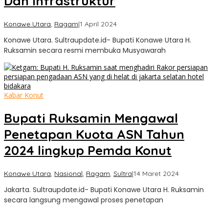
Dan Infrastruktur
oleh
Konawe Utara
,
Ragam
|
1 April 2024
Sultra
Konawe Utara. Sultraupdate.id- Bupati Konawe Utara H.
Update
Ruksamin secara resmi membuka Musyawarah
Kabar Konut
Bupati Ruksamin Mengawal
Penetapan Kuota ASN Tahun
2024 lingkup Pemda Konut
oleh
Konawe Utara
,
Nasional
,
Ragam
,
Sultra
|
14 Maret 2024
Sultra
Jakarta. Sultraupdate.id- Bupati Konawe Utara H. Ruksamin
Update
secara langsung mengawal proses penetapan