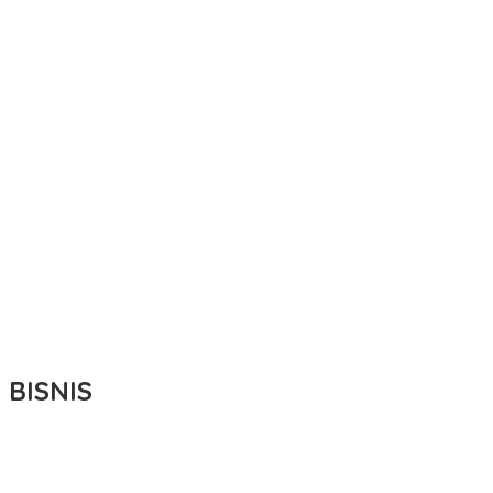
BISNIS
Bupati Ikbar Percepat Pendataan Pekebun Sawit, Dorong
Legalitas STDB Dan Sertifikasi ISPO di Konawe Utara