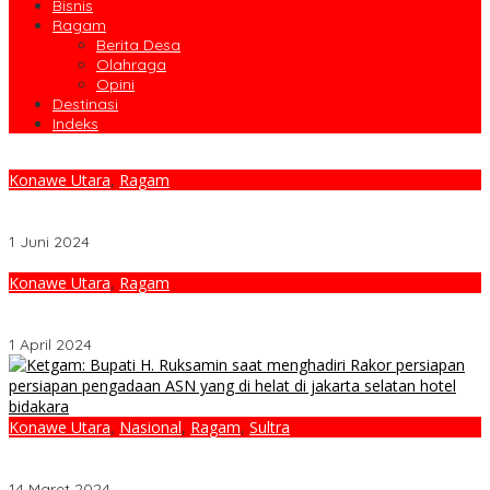
Bisnis
Ragam
Berita Desa
Olahraga
Opini
Destinasi
Indeks
Konawe Utara
,
Ragam
Peringati Hari Lahir Pancasila, Bupati Ruksamin Membacakan
Pidato Kepala BPIP
1 Juni 2024
Konawe Utara
,
Ragam
RKPD Konut Tahun 2025 Fokus Pada Peningkatan SDM, Ekonomi,
Dan Infrastruktur
1 April 2024
Konawe Utara
,
Nasional
,
Ragam
,
Sultra
Bupati Ruksamin Mengawal Penetapan Kuota ASN Tahun 2024
lingkup Pemda Konut
14 Maret 2024