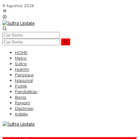
Lewati
9 Agustus 2026
ke
konten
HOME
Metro
Sultra
Hukrim
Peristiwa
Nasional
Politik
Pendidikan
Bisnis
Ragam
Destinasi
Indeks