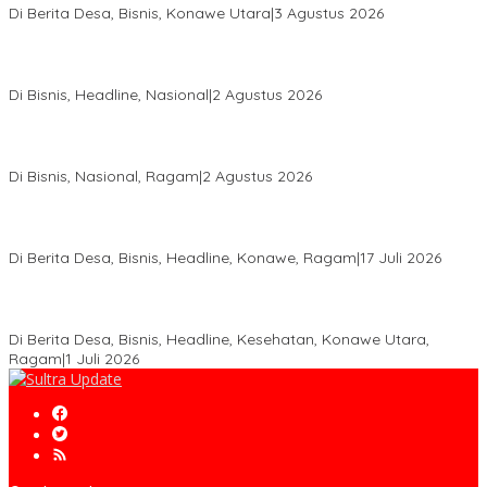
Di Berita Desa, Bisnis, Konawe Utara
|
3 Agustus 2026
Hadir di Istana Kepresidenan RI, Kadin Sultra Usulkan Hilirisasi
Aspal Buton Masuk Proyek Strategis Nasional
Di Bisnis, Headline, Nasional
|
2 Agustus 2026
Anton Timbang Hadiri Pertemuan Kadin Dengan Presiden
Prabowo, Perkuat Sinergi Bangun Ekonomi Daerah
Di Bisnis, Nasional, Ragam
|
2 Agustus 2026
Wabup Konawe Salurkan Bibit Durian Dan Saprodi, Dorong
Petani Tingkatkan Produktivitas
Di Berita Desa, Bisnis, Headline, Konawe, Ragam
|
17 Juli 2026
PT MLP Dorong UMKM Langgikima Naik Kelas, Produk Lokal
Dibidik Tembus Ritel Modern
Di Berita Desa, Bisnis, Headline, Kesehatan, Konawe Utara,
Ragam
|
1 Juli 2026