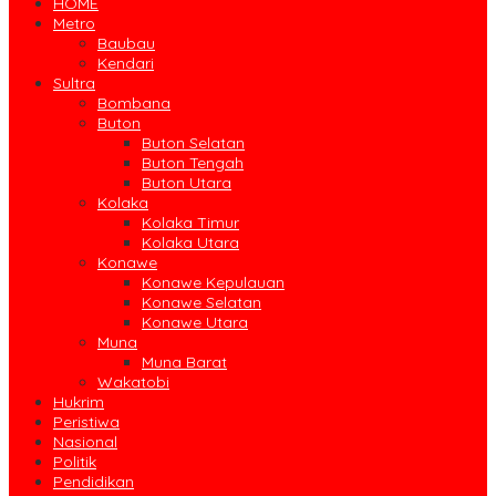
HOME
Metro
Baubau
Kendari
Sultra
Bombana
Buton
Buton Selatan
Buton Tengah
Buton Utara
Kolaka
Kolaka Timur
Kolaka Utara
Konawe
Konawe Kepulauan
Konawe Selatan
Konawe Utara
Muna
Muna Barat
Wakatobi
Hukrim
Peristiwa
Nasional
Politik
Pendidikan