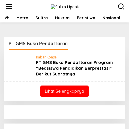
Lewati
ke
konten
HOME
Metro
Sultra
Hukrim
Peristiwa
Nasional
PT GMS Buka Pendaftaran
Kabar Konsel
PT GMS Buka Pendaftaran Program
“Beasiswa Pendidikan Berprestasi”
Berikut Syaratnya
Lihat Selengkapnya