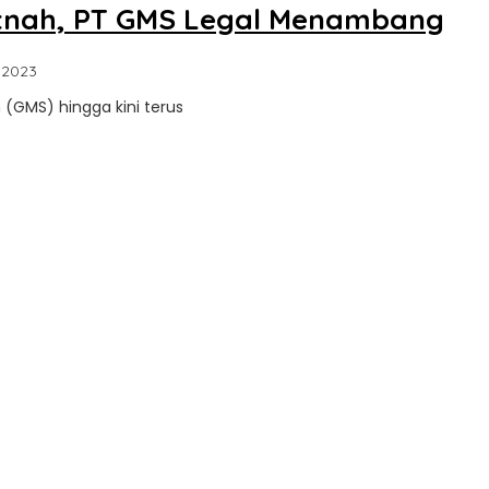
Fitnah, PT GMS Legal Menambang
oleh
 2023
Sultra
 (GMS) hingga kini terus
Update