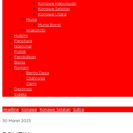
Konawe Kepulauan
Konawe Selatan
Konawe Utara
Muna
Muna Barat
Wakatobi
Hukrim
Peristiwa
Nasional
Politik
Pendidikan
Bisnis
Ragam
Berita Desa
Olahraga
Opini
Destinasi
Indeks
Headline
,
Konawe
,
Konawe Selatan
,
Sultra
Pergam Indonesia Dinilai Sebar Fitnah, PT GMS Legal Menambang
30 Maret 2023