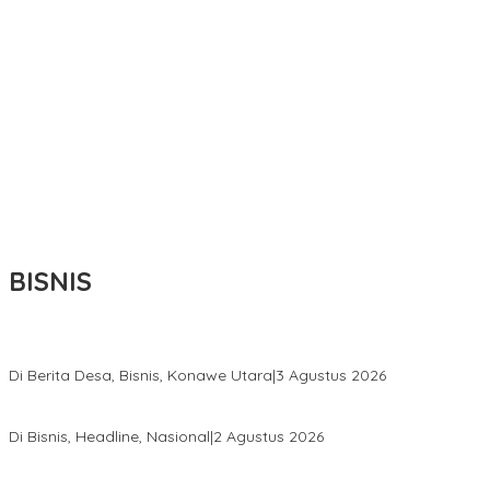
BISNIS
Bupati Ikbar Percepat Pendataan Pekebun Sawit, Dorong Legalita
Di Berita Desa, Bisnis, Konawe Utara
|
3 Agustus 2026
Hadir di Istana Kepresidenan RI, Kadin Sultra Usulkan Hilirisasi A
Di Bisnis, Headline, Nasional
|
2 Agustus 2026
Anton Timbang Hadiri Pertemuan Kadin Dengan Presiden Prabowo