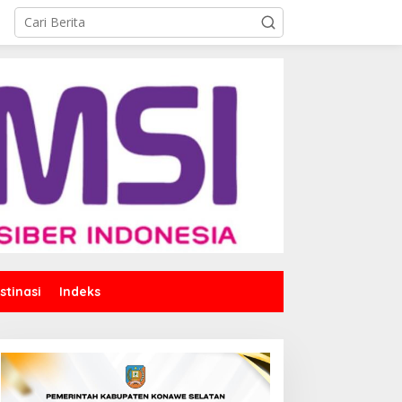
stinasi
Indeks