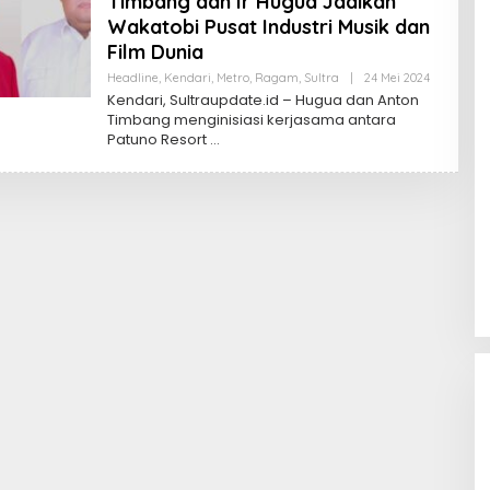
Timbang dan Ir Hugua Jadikan
Wakatobi Pusat Industri Musik dan
Film Dunia
Oleh
Headline
,
Kendari
,
Metro
,
Ragam
,
Sultra
|
24 Mei 2024
Sultra
Kendari, Sultraupdate.id – Hugua dan Anton
Update
Timbang menginisiasi kerjasama antara
Patuno Resort