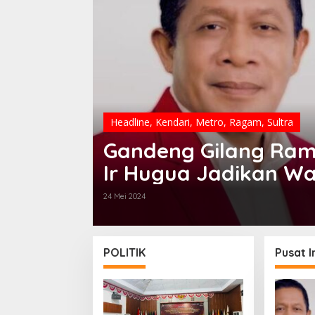
Headline
,
Kendari
,
Metro
,
Ragam
,
Sultra
Gandeng Gilang Ram
Ir Hugua Jadikan Wa
dan Film Dunia
24 Mei 2024
POLITIK
Pusat I