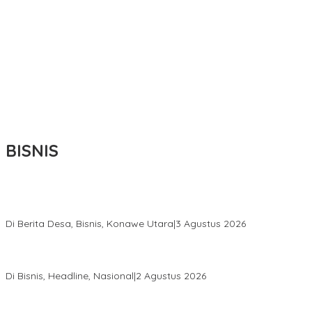
BISNIS
Bupati Ikbar Percepat Pendataan Pekebun Sawit, Dorong
Legalitas STDB Dan Sertifikasi ISPO di Konawe Utara
Di Berita Desa, Bisnis, Konawe Utara
|
3 Agustus 2026
Hadir di Istana Kepresidenan RI, Kadin Sultra Usulkan Hilirisasi
Aspal Buton Masuk Proyek Strategis Nasional
Di Bisnis, Headline, Nasional
|
2 Agustus 2026
Anton Timbang Hadiri Pertemuan Kadin Dengan Presiden