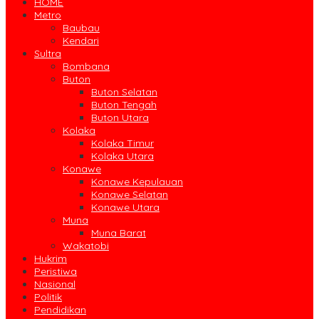
HOME
Metro
Baubau
Kendari
Sultra
Bombana
Buton
Buton Selatan
Buton Tengah
Buton Utara
Kolaka
Kolaka Timur
Kolaka Utara
Konawe
Konawe Kepulauan
Konawe Selatan
Konawe Utara
Muna
Muna Barat
Wakatobi
Hukrim
Peristiwa
Nasional
Politik
Pendidikan