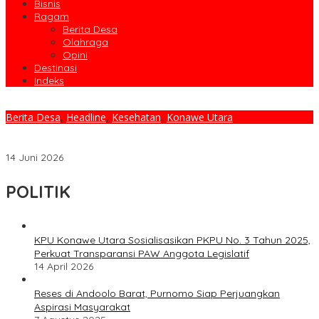
Bisnis
Ragam
Berita Desa
Olahraga
Opini
Destinasi
Indeks
Berita Desa
,
Headline
,
Kesehatan
,
Konawe Utara
Meski Belum Beroperasi, PT Kembar Emas Sultra Aktif Cegah
Stunting di Desa Tambakua
14 Juni 2026
POLITIK
KPU Konawe Utara Sosialisasikan PKPU No. 3 Tahun 2025,
Perkuat Transparansi PAW Anggota Legislatif
14 April 2026
Reses di Andoolo Barat, Purnomo Siap Perjuangkan
Aspirasi Masyarakat