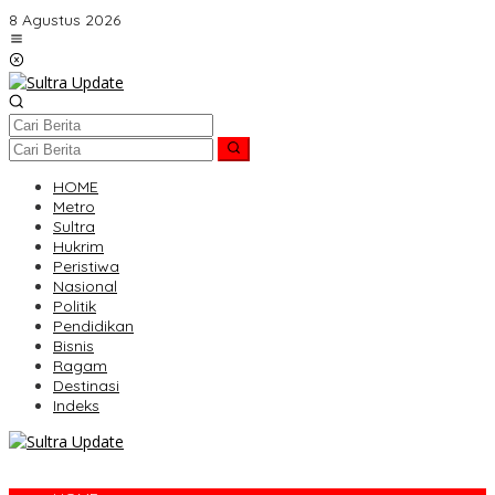
Lewati
8 Agustus 2026
ke
konten
HOME
Metro
Sultra
Hukrim
Peristiwa
Nasional
Politik
Pendidikan
Bisnis
Ragam
Destinasi
Indeks