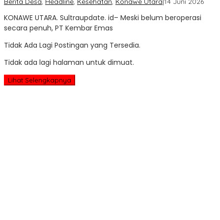
oleh
Berita Desa
,
Headline
,
Kesehatan
,
Konawe Utara
|
14 Juni 2026
Sultr
KONAWE UTARA. Sultraupdate. id– Meski belum beroperasi
Upda
secara penuh, PT Kembar Emas
Tidak Ada Lagi Postingan yang Tersedia.
Tidak ada lagi halaman untuk dimuat.
Lihat Selengkapnya