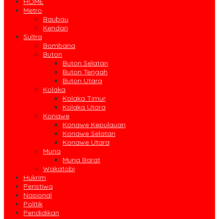
HOME
Metro
Baubau
Kendari
Sultra
Bombana
Buton
Buton Selatan
Buton Tengah
Buton Utara
Kolaka
Kolaka Timur
Kolaka Utara
Konawe
Konawe Kepulauan
Konawe Selatan
Konawe Utara
Muna
Muna Barat
Wakatobi
Hukrim
Peristiwa
Nasional
Politik
Pendidikan