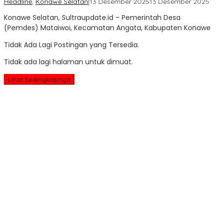
ol
Headline
,
Konawe Selatan
|
13 Desember 2025
13 Desember 2025
Sul
Konawe Selatan, Sultraupdate.id – Pemerintah Desa
Up
(Pemdes) Mataiwoi, Kecamatan Angata, Kabupaten Konawe
Tidak Ada Lagi Postingan yang Tersedia.
Tidak ada lagi halaman untuk dimuat.
Lihat Selengkapnya