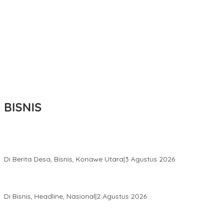
BISNIS
Bupati Ikbar Percepat Pendataan Pekebun Sawit, Dorong
Legalitas STDB Dan Sertifikasi ISPO di Konawe Utara
Di Berita Desa, Bisnis, Konawe Utara
|
3 Agustus 2026
Hadir di Istana Kepresidenan RI, Kadin Sultra Usulkan Hilirisasi
Aspal Buton Masuk Proyek Strategis Nasional
Di Bisnis, Headline, Nasional
|
2 Agustus 2026
Anton Timbang Hadiri Pertemuan Kadin Dengan Presiden