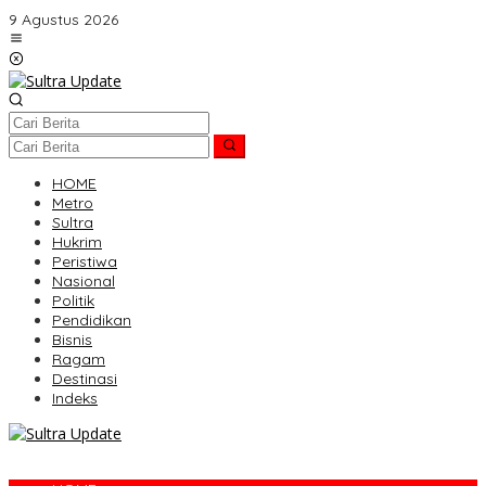
Lewati
9 Agustus 2026
ke
konten
HOME
Metro
Sultra
Hukrim
Peristiwa
Nasional
Politik
Pendidikan
Bisnis
Ragam
Destinasi
Indeks