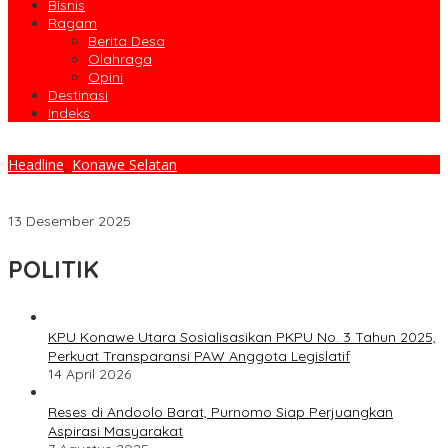
Bisnis
Ragam
Berita Desa
Olahraga
Opini
Destinasi
Indeks
Headline
,
Konawe Selatan
Pemdes Mataiwoi Salurkan BLT Tahap Akhir Periode November -
Desember Tahun 2025
13 Desember 2025
POLITIK
KPU Konawe Utara Sosialisasikan PKPU No. 3 Tahun 2025,
Perkuat Transparansi PAW Anggota Legislatif
14 April 2026
Reses di Andoolo Barat, Purnomo Siap Perjuangkan
Aspirasi Masyarakat