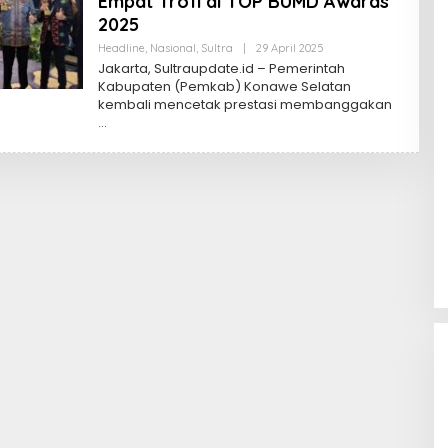
Empat Trofi di TOP BUMD Awards
2025
Oleh
Headline
,
Nasional
,
Sultra
|
29 April 2025
Sultra
Jakarta, Sultraupdate.id – Pemerintah
Update
Kabupaten (Pemkab) Konawe Selatan
kembali mencetak prestasi membanggakan