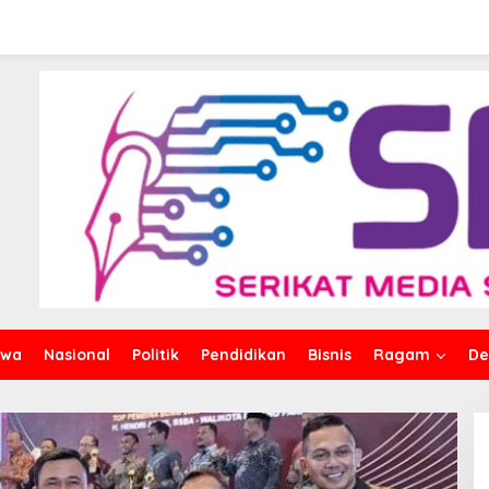
iwa
Nasional
Politik
Pendidikan
Bisnis
Ragam
De