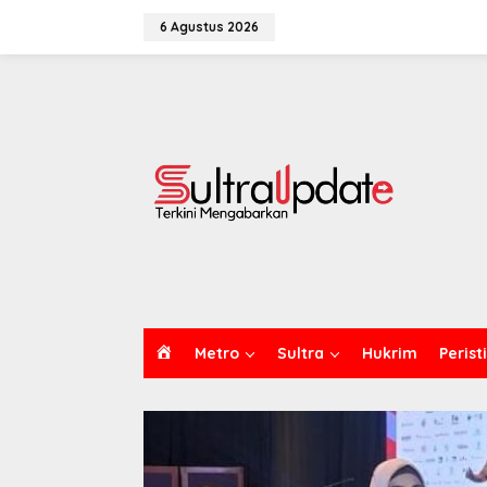
Lewati
ke
6 Agustus 2026
konten
H
Metro
Sultra
Hukrim
Perist
O
M
E