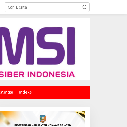
stinasi
Indeks