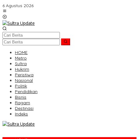
Lewati
6 Agustus 2026
ke
konten
HOME
Metro
Sultra
Hukrim
Peristiwa
Nasional
Politik
Pendidikan
Bisnis
Ragam
Destinasi
Indeks