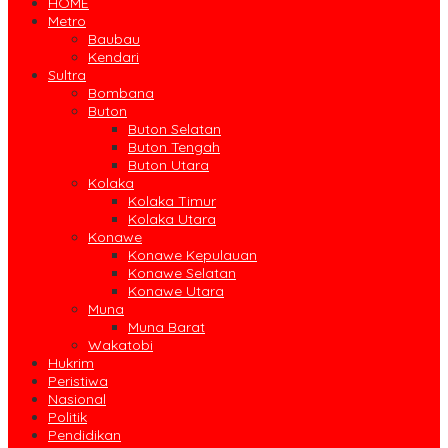
HOME
Metro
Baubau
Kendari
Sultra
Bombana
Buton
Buton Selatan
Buton Tengah
Buton Utara
Kolaka
Kolaka Timur
Kolaka Utara
Konawe
Konawe Kepulauan
Konawe Selatan
Konawe Utara
Muna
Muna Barat
Wakatobi
Hukrim
Peristiwa
Nasional
Politik
Pendidikan