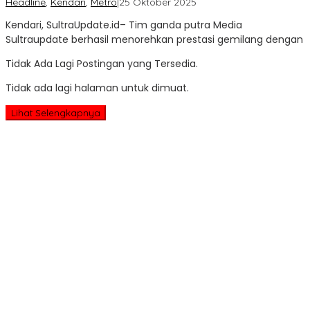
oleh
Headline
,
Kendari
,
Metro
|
25 Oktober 2025
Sultra
Kendari, SultraUpdate.id– Tim ganda putra Media
Update
Sultraupdate berhasil menorehkan prestasi gemilang dengan
Tidak Ada Lagi Postingan yang Tersedia.
Tidak ada lagi halaman untuk dimuat.
Lihat Selengkapnya