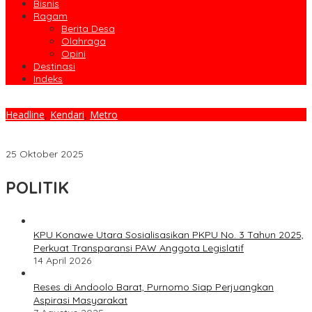
Bisnis
Ragam
Berita Desa
Olahraga
Opini
Destinasi
Indeks
Headline
,
Kendari
,
Metro
Tim Sultraupdate Raih Podium Ketiga, Taklukan TVRI Sultra di
Kendari Pos Cup II
25 Oktober 2025
POLITIK
KPU Konawe Utara Sosialisasikan PKPU No. 3 Tahun 2025,
Perkuat Transparansi PAW Anggota Legislatif
14 April 2026
Reses di Andoolo Barat, Purnomo Siap Perjuangkan
Aspirasi Masyarakat