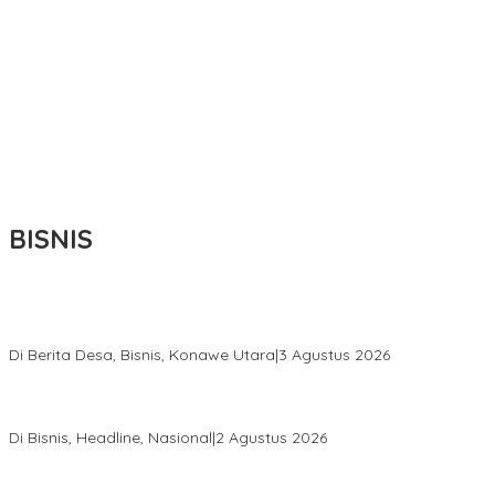
BISNIS
Bupati Ikbar Percepat Pendataan Pekebun Sawit, Dorong
Legalitas STDB Dan Sertifikasi ISPO di Konawe Utara
Di Berita Desa, Bisnis, Konawe Utara
|
3 Agustus 2026
Hadir di Istana Kepresidenan RI, Kadin Sultra Usulkan Hilirisasi
Aspal Buton Masuk Proyek Strategis Nasional
Di Bisnis, Headline, Nasional
|
2 Agustus 2026
Anton Timbang Hadiri Pertemuan Kadin Dengan Presiden