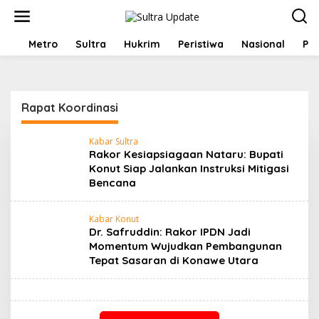
Lewati
ke
konten
HOME
Metro
Sultra
Hukrim
Peristiwa
Nasional
Pol
Rapat Koordinasi
Kabar Sultra
Rakor Kesiapsiagaan Nataru: Bupati
Konut Siap Jalankan Instruksi Mitigasi
Bencana
Kabar Konut
Dr. Safruddin: Rakor IPDN Jadi
Momentum Wujudkan Pembangunan
Tepat Sasaran di Konawe Utara