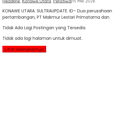
oleh
Headline
,
Konawe Utara
,
Peristiwa
|
15 Mei 2026
Sultra
KONAWE UTARA. SULTRAUPDATE. ID– Dua perusahaan
Update
pertambangan, PT Makmur Lestari Primatama dan
Tidak Ada Lagi Postingan yang Tersedia.
Tidak ada lagi halaman untuk dimuat.
Lihat Selengkapnya