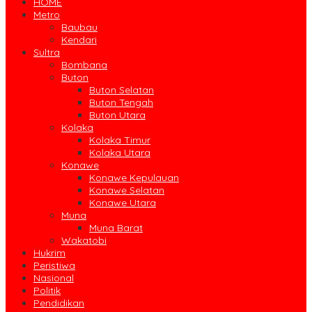
HOME
Metro
Baubau
Kendari
Sultra
Bombana
Buton
Buton Selatan
Buton Tengah
Buton Utara
Kolaka
Kolaka Timur
Kolaka Utara
Konawe
Konawe Kepulauan
Konawe Selatan
Konawe Utara
Muna
Muna Barat
Wakatobi
Hukrim
Peristiwa
Nasional
Politik
Pendidikan