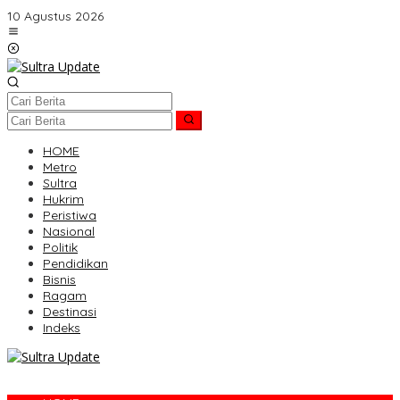
Lewati
10 Agustus 2026
ke
konten
HOME
Metro
Sultra
Hukrim
Peristiwa
Nasional
Politik
Pendidikan
Bisnis
Ragam
Destinasi
Indeks