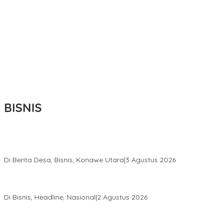
BISNIS
Bupati Ikbar Percepat Pendataan Pekebun Sawit, Dorong
Legalitas STDB Dan Sertifikasi ISPO di Konawe Utara
Di Berita Desa, Bisnis, Konawe Utara
|
3 Agustus 2026
Hadir di Istana Kepresidenan RI, Kadin Sultra Usulkan Hilirisasi
Aspal Buton Masuk Proyek Strategis Nasional
Di Bisnis, Headline, Nasional
|
2 Agustus 2026
Anton Timbang Hadiri Pertemuan Kadin Dengan Presiden