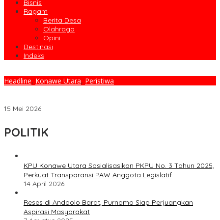
Bisnis
Ragam
Berita Desa
Olahraga
Opini
Destinasi
Indeks
Headline
,
Konawe Utara
,
Peristiwa
BPBD Konawe Utara Apresiasi Kepedulian PT MLP dan PT KES
Untuk Warga Terdampak Banjir
15 Mei 2026
POLITIK
KPU Konawe Utara Sosialisasikan PKPU No. 3 Tahun 2025,
Perkuat Transparansi PAW Anggota Legislatif
14 April 2026
Reses di Andoolo Barat, Purnomo Siap Perjuangkan
Aspirasi Masyarakat