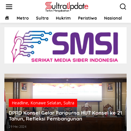
Lewati
ke
konten
HOME
Metro
Sultra
Hukrim
Peristiwa
Nasional
Headline
,
Konawe Selatan
,
Sultra
DPRD Konsel Gelar Paripurna HUT Konsel ke 21
Tahun, Refleksi Pembangunan
29 Mei 2024